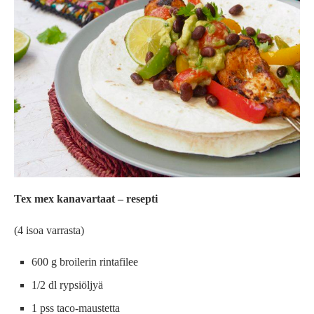
Tex mex kanavartaat – resepti
(4 isoa varrasta)
600 g broilerin rintafilee
1/2 dl rypsiöljyä
1 pss taco-maustetta