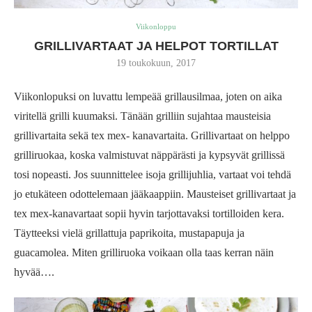
Viikonloppu
GRILLIVARTAAT JA HELPOT TORTILLAT
19 toukokuun, 2017
Viikonlopuksi on luvattu lempeää grillausilmaa, joten on aika
viritellä grilli kuumaksi. Tänään grilliin sujahtaa mausteisia
grillivartaita sekä tex mex- kanavartaita. Grillivartaat on helppo
grilliruokaa, koska valmistuvat näppärästi ja kypsyvät grillissä
tosi nopeasti. Jos suunnittelee isoja grillijuhlia, vartaat voi tehdä
jo etukäteen odottelemaan jääkaappiin. Mausteiset grillivartaat ja
tex mex-kanavartaat sopii hyvin tarjottavaksi tortilloiden kera.
Täytteeksi vielä grillattuja paprikoita, mustapapuja ja
guacamolea. Miten grilliruoka voikaan olla taas kerran näin
hyvää….