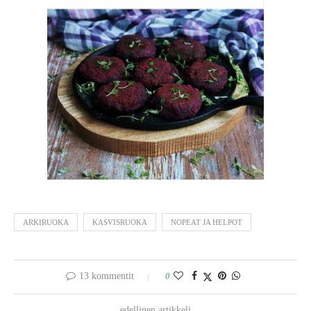
ARKIRUOKA
KASVISRUOKA
NOPEAT JA HELPOT
13 kommentit
0
edellinen artikkeli