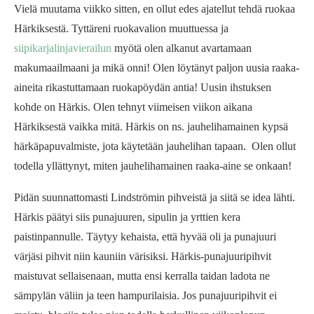
Vielä muutama viikko sitten, en ollut edes ajatellut tehdä ruokaa
Härkiksestä. Tyttäreni ruokavalion muuttuessa ja
siipikarjalinjavierailun
myötä olen alkanut avartamaan
makumaailmaani ja mikä onni! Olen löytänyt paljon uusia raaka-
aineita rikastuttamaan ruokapöydän antia! Uusin ihstuksen
kohde on Härkis. Olen tehnyt viimeisen viikon aikana
Härkiksestä vaikka mitä. Härkis on ns. jauhelihamainen kypsä
härkäpapuvalmiste, jota käytetään jauhelihan tapaan. Olen ollut
todella yllättynyt, miten jauhelihamainen raaka-aine se onkaan!
Pidän suunnattomasti Lindströmin pihveistä ja siitä se idea lähti.
Härkis päätyi siis punajuuren, sipulin ja yrttien kera
paistinpannulle. Täytyy kehaista, että hyvää oli ja punajuuri
värjäsi pihvit niin kauniin värisiksi. Härkis-punajuuripihvit
maistuvat sellaisenaan, mutta ensi kerralla taidan ladota ne
sämpylän väliin ja teen hampurilaisia. Jos punajuuripihvit ei