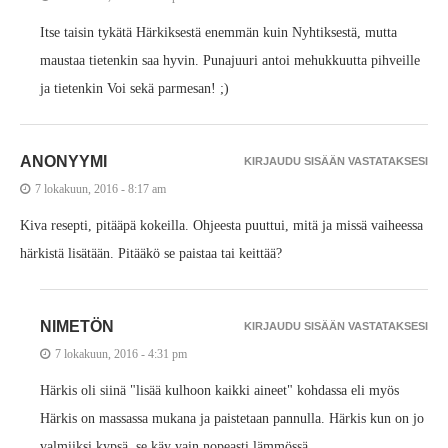
Itse taisin tykätä Härkiksestä enemmän kuin Nyhtiksestä, mutta
maustaa tietenkin saa hyvin. Punajuuri antoi mehukkuutta pihveille
ja tietenkin Voi sekä parmesan! ;)
ANONYYMI
KIRJAUDU SISÄÄN VASTATAKSESI
7 lokakuun, 2016 - 8:17 am
Kiva resepti, pitääpä kokeilla. Ohjeesta puuttui, mitä ja missä vaiheessa
härkistä lisätään. Pitääkö se paistaa tai keittää?
NIMETÖN
KIRJAUDU SISÄÄN VASTATAKSESI
7 lokakuun, 2016 - 4:31 pm
Härkis oli siinä "lisää kulhoon kaikki aineet" kohdassa eli myös
Härkis on massassa mukana ja paistetaan pannulla. Härkis kun on jo
valmiiksi kypsä, se käy vain nopeasti lämmössä.