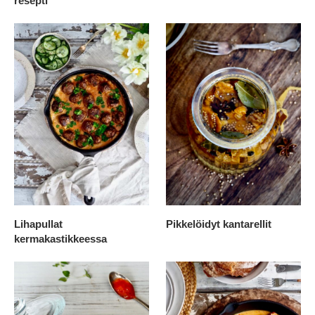
resepti
Lihapullat
Pikkelöidyt kantarellit
kermakastikkeessa