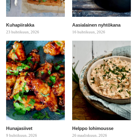
Kuhapiirakka
Aasialainen nyhtökana
23 huhtikuun, 2026
16 huhtikuun, 2026
Hunajasiivet
Helppo lohimousse
9 huhtikuun, 2026
26 maaliskuun, 2026