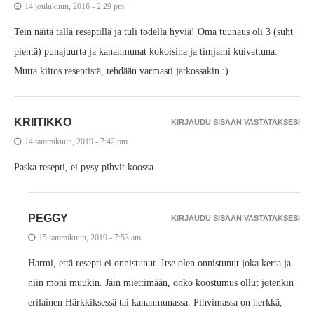
14 joulukuun, 2016 - 2:29 pm
Tein näitä tällä reseptillä ja tuli todella hyviä! Oma tuunaus oli 3 (suht
pientä) punajuurta ja kananmunat kokoisina ja timjami kuivattuna.
Mutta kiitos reseptistä, tehdään varmasti jatkossakin :)
KRIITIKKO
KIRJAUDU SISÄÄN VASTATAKSESI
14 tammikuun, 2019 - 7:42 pm
Paska resepti, ei pysy pihvit koossa.
PEGGY
KIRJAUDU SISÄÄN VASTATAKSESI
15 tammikuun, 2019 - 7:53 am
Harmi, että resepti ei onnistunut. Itse olen onnistunut joka kerta ja
niin moni muukin. Jäin miettimään, onko koostumus ollut jotenkin
erilainen Härkkiksessä tai kananmunassa. Pihvimassa on herkkä,