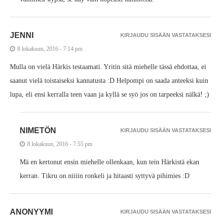
JENNI
KIRJAUDU SISÄÄN VASTATAKSESI
8 lokakuun, 2016 - 7:14 pm
Mulla on vielä Härkis testaamati. Yritin sitä miehelle tässä ehdottaa, ei
saanut vielä toistaiseksi kannatusta :D Helpompi on saada anteeksi kuin
lupa, eli ensi kerralla teen vaan ja kyllä se syö jos on tarpeeksi nälkä! ;)
NIMETÖN
KIRJAUDU SISÄÄN VASTATAKSESI
8 lokakuun, 2016 - 7:55 pm
Mä en kertonut ensin miehelle ollenkaan, kun tein Härkistä ekan
kerran. Tikru on niiiin ronkeli ja hitaasti syttyvä pihimies :D
ANONYYMI
KIRJAUDU SISÄÄN VASTATAKSESI