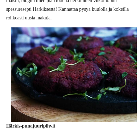
maistu, blogiin tulee pian todella herkullinen viikonlopun
spessuresepti Härkiksestä! Kannattaa pysyä kuulolla ja kokeilla
rohkeasti uusia makuja.
Härkis-punajuuripihvit