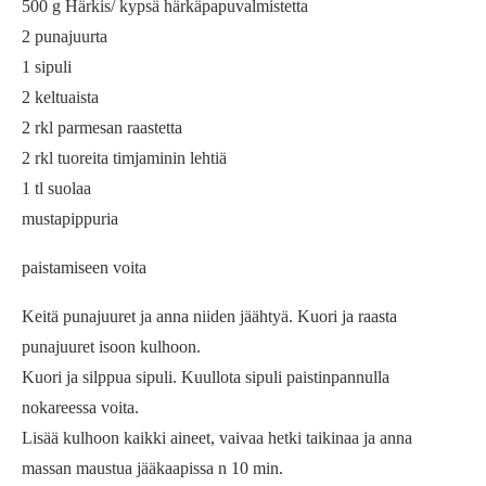
500 g Härkis/ kypsä härkäpapuvalmistetta
2 punajuurta
1 sipuli
2 keltuaista
2 rkl parmesan raastetta
2 rkl tuoreita timjaminin lehtiä
1 tl suolaa
mustapippuria
paistamiseen voita
Keitä punajuuret ja anna niiden jäähtyä. Kuori ja raasta
punajuuret isoon kulhoon.
Kuori ja silppua sipuli. Kuullota sipuli paistinpannulla
nokareessa voita.
Lisää kulhoon kaikki aineet, vaivaa hetki taikinaa ja anna
massan maustua jääkaapissa n 10 min.