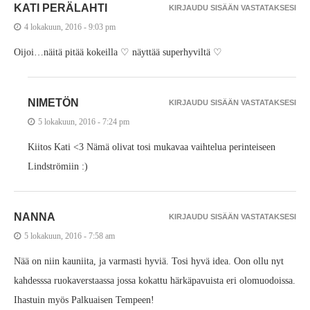
KATI PERÄLAHTI
KIRJAUDU SISÄÄN VASTATAKSESI
4 lokakuun, 2016 - 9:03 pm
Oijoi…näitä pitää kokeilla ♡ näyttää superhyviltä ♡
NIMETÖN
KIRJAUDU SISÄÄN VASTATAKSESI
5 lokakuun, 2016 - 7:24 pm
Kiitos Kati <3 Nämä olivat tosi mukavaa vaihtelua perinteiseen
Lindströmiin :)
NANNA
KIRJAUDU SISÄÄN VASTATAKSESI
5 lokakuun, 2016 - 7:58 am
Nää on niin kauniita, ja varmasti hyviä. Tosi hyvä idea. Oon ollu nyt
kahdesssa ruokaverstaassa jossa kokattu härkäpavuista eri olomuodoissa.
Ihastuin myös Palkuaisen Tempeen!