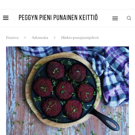
Etusivu
Arkiruoka
Härkis-punajuuripihvit