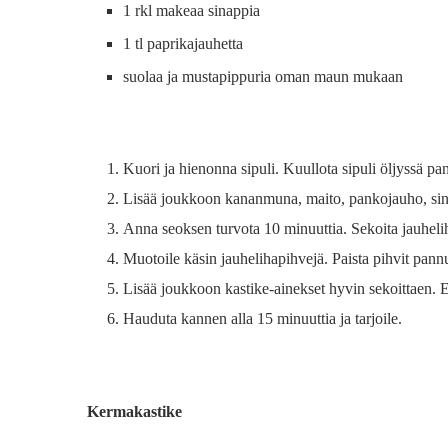
1 rkl makeaa sinappia
1 tl paprikajauhetta
suolaa ja mustapippuria oman maun mukaan
Kuori ja hienonna sipuli. Kuullota sipuli öljyssä pan
Lisää joukkoon kananmuna, maito, pankojauho, sina
Anna seoksen turvota 10 minuuttia. Sekoita jauhel
Muotoile käsin jauhelihapihvejä. Paista pihvit pan
Lisää joukkoon kastike-ainekset hyvin sekoittaen. E
Hauduta kannen alla 15 minuuttia ja tarjoile.
Kermakastike