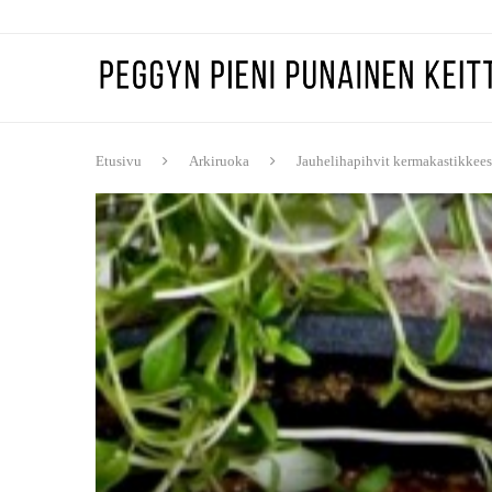
Etusivu
Arkiruoka
Jauhelihapihvit kermakastikkees