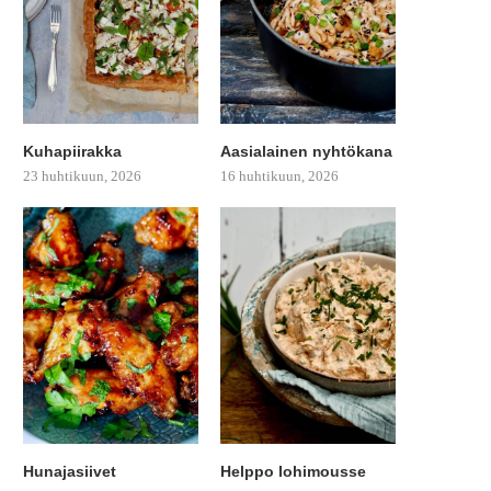
Kuhapiirakka
Aasialainen nyhtökana
23 huhtikuun, 2026
16 huhtikuun, 2026
Hunajasiivet
Helppo lohimousse