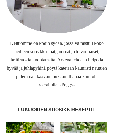
Keittiömme on kodin sydän, jossa valmistuu koko
perheen suosikkiruoat, juomat ja leivonnaiset,
brittiruokia unohtamatta. Arkena tehdään helpolla
hyvää ja juhlapyhinä pöytä katetaan kauniisti nauttien
pidemmän kaavan mukaan. Ihanaa kun tulit
vierailulle! -Peggy-
LUKIJOIDEN SUOSIKKIRESEPTIT