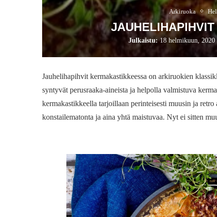
Arkiruoka
Hel
JAUHELIHAPIHVI
Julkaistu:
18 helmikuun, 2020
Jauhelihapihvit kermakastikkeessa on arkiruokien klassi
syntyvät perusraaka-aineista ja helpolla valmistuva ker
kermakastikkeella tarjoillaan perinteisesti muusin ja retr
konstailematonta ja aina yhtä maistuvaa. Nyt ei sitte