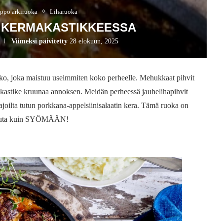
ppo arkiruoka
Liharuoka
T KERMAKASTIKKEESSA
Viimeksi päivitetty
28 elokuun, 2025
kko, joka maistuu useimmiten koko perheelle. Mehukkaat pihvit
makastike kruunaa annoksen. Meidän perheessä jauhelihapihvit
o ajoilta tutun porkkana-appelsiinisalaatin kera. Tämä ruoka on
n muuta kuin SYÖMÄÄN!