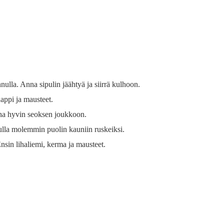
nulla. Anna sipulin jäähtyä ja siirrä kulhoon.
ppi ja mausteet.
iha hyvin seoksen joukkoon.
nulla molemmin puolin kauniin ruskeiksi.
nsin lihaliemi, kerma ja mausteet.