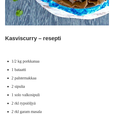
Kasviscurry – resepti
1/2 kg porkkanaa
1 bataatti
2 palsternakkaa
2 sipulia
1 solo valkosipuli
2 rkl rypsiöljyä
2 rkl garam masala