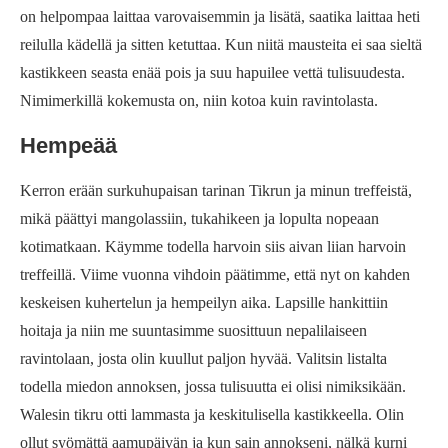
on helpompaa laittaa varovaisemmin ja lisätä, saatika laittaa heti
reilulla kädellä ja sitten ketuttaa. Kun niitä mausteita ei saa sieltä
kastikkeen seasta enää pois ja suu hapuilee vettä tulisuudesta.
Nimimerkillä kokemusta on, niin kotoa kuin ravintolasta.
Hempeää
Kerron erään surkuhupaisan tarinan Tikrun ja minun treffeistä,
mikä päättyi mangolassiin, tukahikeen ja lopulta nopeaan
kotimatkaan. Käymme todella harvoin siis aivan liian harvoin
treffeillä. Viime vuonna vihdoin päätimme, että nyt on kahden
keskeisen kuhertelun ja hempeilyn aika. Lapsille hankittiin
hoitaja ja niin me suuntasimme suosittuun nepalilaiseen
ravintolaan, josta olin kuullut paljon hyvää. Valitsin listalta
todella miedon annoksen, jossa tulisuutta ei olisi nimiksikään.
Walesin tikru otti lammasta ja keskitulisella kastikkeella. Olin
ollut syömättä aamupäivän ja kun sain annokseni, nälkä kurni