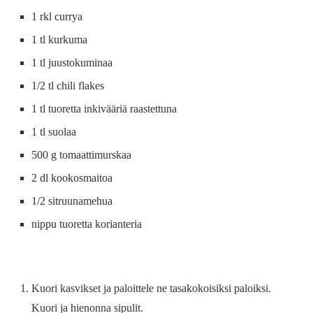
1 rkl currya
1 tl kurkuma
1 tl juustokuminaa
1/2 tl chili flakes
1 tl tuoretta inkivääriä raastettuna
1 tl suolaa
500 g tomaattimurskaa
2 dl kookosmaitoa
1/2 sitruunamehua
nippu tuoretta korianteria
Kuori kasvikset ja paloittele ne tasakokoisiksi paloiksi.
Kuori ja hienonna sipulit.