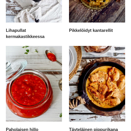
Lihapullat
Pikkelöidyt kantarellit
kermakastikkeessa
Paholaisen hillo
Täyteläinen pippurikana