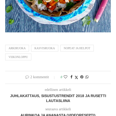
ARKIRUOKA
KASVISRUOKA
NOPEAT JA HELPOT
VIIKONLOPPU
2 kommentit
0
edellinen artikkeli
JUHLAKATTAUS, SISUSTUSTRENDIT 2018 JA RUSETTI
LAUTASLIINA
seuraava artikkeli
AURINKOA JA ANANASTA (VIDEORESEPTI)