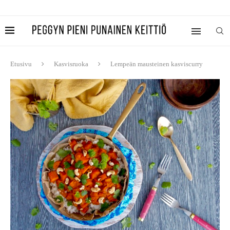
Etusivu
Kasvisruoka
Lempeän mausteinen kasviscurry