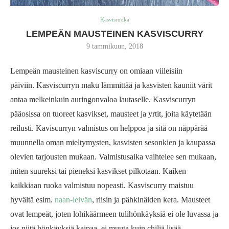
Kasvisruoka
LEMPEÄN MAUSTEINEN KASVISCURRY
9 tammikuun, 2018
Lempeän mausteinen kasviscurry on omiaan viileisiin
päiviin. Kasviscurryn maku lämmittää ja kasvisten kauniit värit
antaa melkeinkuin auringonvaloa lautaselle. Kasviscurryn
pääosissa on tuoreet kasvikset, mausteet ja yrtit, joita käytetään
reilusti. Kaviscurryn valmistus on helppoa ja sitä on näppärää
muunnella oman mieltymysten, kasvisten sesonkien ja kaupassa
olevien tarjousten mukaan. Valmistusaika vaihtelee sen mukaan,
miten suureksi tai pieneksi kasvikset pilkotaan. Kaiken
kaikkiaan ruoka valmistuu nopeasti. Kasviscurry maistuu
hyvältä esim.
naan-leivän
, riisin ja pähkinäiden kera. Mausteet
ovat lempeät, joten lohikäärmeen tulihönkäyksiä ei ole luvassa ja
jos niitä hönkäyksiä kaipaa, ei muuta kuin chiliä lisää.