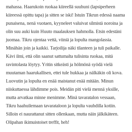
mahassa. Haarukoin ruokaa kiireellä suuhuni (lapsiperheen
kiireessä opittu tapa) ja sitten se iski! Istuin Tikrun edessä naama
punaisena, nenä vuotaen, kyyneleet valuivat silmistä noroina ja
olin suu auki kuin Huuto maalauksen hahmolla. Etsin edestäni
juomaa. Tikru ojentaa vettä, viiniä ja lopulta mangolassia.
Minähän join ja kaikki. Tarjoilija näki tilanteen ja tuli paikalle.
Kävi ilmi, että olin saanut sattumalta tulisinta ruokaa, mitä
ravintolasta löytyy. Yritin sitkeästi ja hölmönä syödä vielä
muutaman haarukallisen, ettei tule hukkaa ja nälkäkin oli kova.
Luovutin ja lopulta en enää maistanut enää mitään. Minun
niiskuttaessa lähdimme pois. Meidän piti vielä mennä yksille,
mutta arvatkaa minne menimme. Minä tavaratalon vessaan,
Tikru haahuilemaan tavarataloon ja lopulta vauhdilla kotiin.
Silloin ei naurattanut sitten ollenkaan, mutta näin jälkikäteen.
Olipahan ikimuistoiset treffit, heh!