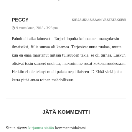
PEGGY
KIRJAUDU SISÄÄN VASTATAKSESI
9 tammikuun, 2018 - 3:28 pm
Pahoitteli aika laimeasti. Tarjosi lopulta kolmannen mangolassin
ilmaiseksi, fiilis suussa oli kaamea. Tarjosivat uutta ruokaa, mutta
kun en enää maistanut mitään tulisuuden takia, se oli turhaa. Laskun
olisivat tosin saaneet unohtaa, maksoimme ruoat kokonaisuudessaan.
Hetkiin ei ole tehnyt mieli palata nepalilaiseen :D Ehkä vielä joku
kerta pitää antaa toinen mahdollisuus.
JÄTÄ KOMMENTTI
Sinun täytyy
kirjautua sisään
kommentoidaksesi.