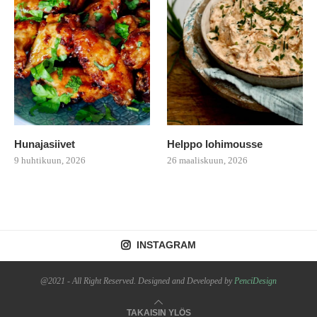
Hunajasiivet
Helppo lohimousse
9 huhtikuun, 2026
26 maaliskuun, 2026
INSTAGRAM
@2021 - All Right Reserved. Designed and Developed by
PenciDesign
TAKAISIN YLÖS