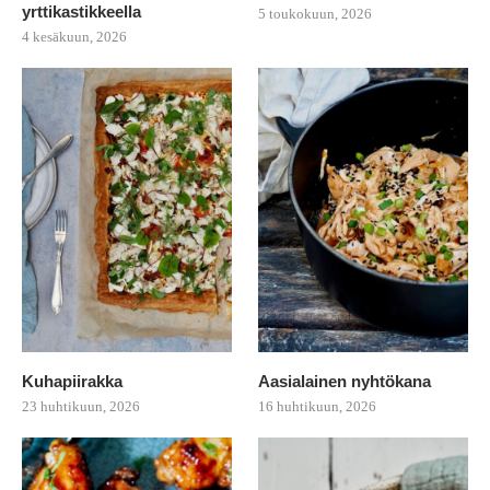
yrttikastikkeella
5 toukokuun, 2026
4 kesäkuun, 2026
Kuhapiirakka
Aasialainen nyhtökana
23 huhtikuun, 2026
16 huhtikuun, 2026