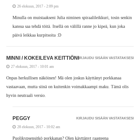
26 elokuun, 2017 - 2:09 pm
Minulla on muistaakseni Julia niminen spiraalileikkuri, tosin senkin
kanssa saa tehdä töitä. Itsellä on välillä ranne jo kipeä, kun joka
päivä leikkaa kurpitsoita :D
MINNI / KOKEILEVA KEITTIÖNI
KIRJAUDU SISÄÄN VASTATAKSESI
27 elokuun, 2017 - 10:01 am
Onpas herkullisen näköinen! Mä olen joskus käyttänyt porkkanaa
vastaavaan, mutta siinä on kuitenkin voimakkaampi maku. Tämä olis
hyvin neutraali versio.
PEGGY
KIRJAUDU SISÄÄN VASTATAKSESI
28 elokuun, 2017 - 10:02 am
Puolikypsensitkö porkkanan? Olen käyttänyt raasteena