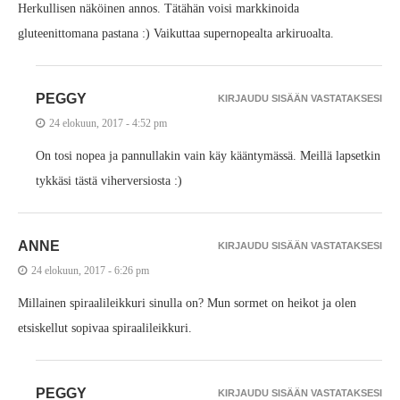
Herkullisen näköinen annos. Tätähän voisi markkinoida
gluteenittomana pastana :) Vaikuttaa supernopealta arkiruoalta.
PEGGY
KIRJAUDU SISÄÄN VASTATAKSESI
24 elokuun, 2017 - 4:52 pm
On tosi nopea ja pannullakin vain käy kääntymässä. Meillä lapsetkin
tykkäsi tästä viherversiosta :)
ANNE
KIRJAUDU SISÄÄN VASTATAKSESI
24 elokuun, 2017 - 6:26 pm
Millainen spiraalileikkuri sinulla on? Mun sormet on heikot ja olen
etsiskellut sopivaa spiraalileikkuri.
PEGGY
KIRJAUDU SISÄÄN VASTATAKSESI