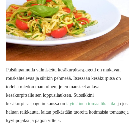
Paistinpannulla valmistettu kesäkurpitsaspagetti on mukavan
rouskahtelevaa ja siltikin pehmeää. Itsessään kesäkurpitsa on
todella miedon maukuinen, joten mausteet antavat
kesäkurpitsalle sen loppusilauksen. Suosikkini
kesäkurpitsaspagetin kanssa on
täyteläinen tomaattikastike
ja jos
haluan raikkautta, laitan pelkästään tuoreita kotimaisia tomaatteja
kyytipojaksi ja paljon yrttejä.