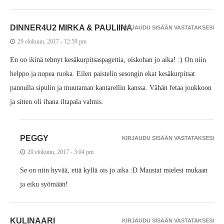
DINNER4U2 MIRKA & PAULIINA
KIRJAUDU SISÄÄN VASTATAKSESI
29 elokuun, 2017 - 12:59 pm
En oo ikinä tehnyt kesäkurpitsaspagettia, oiskohan jo aika! :) On niin
helppo ja nopea ruoka. Eilen paistelin sesongin ekat kesäkurpitsat
pannulla sipulin ja muutaman kantarellin kanssa. Vähän fetaa joukkoon
ja sitten oli ihana iltapala valmis.
PEGGY
KIRJAUDU SISÄÄN VASTATAKSESI
29 elokuun, 2017 - 3:04 pm
Se on niin hyvää, että kyllä ois jo aika :D Maustat mielesi mukaan
ja eiku syömään!
KULINAARI
KIRJAUDU SISÄÄN VASTATAKSESI