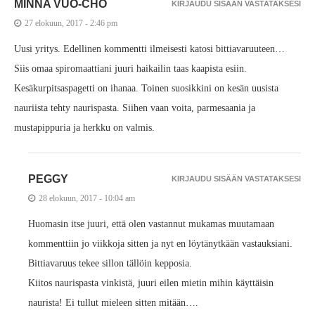
MINNA VUO-CHO
KIRJAUDU SISÄÄN VASTATAKSESI
27 elokuun, 2017 - 2:46 pm
Uusi yritys. Edellinen kommentti ilmeisesti katosi bittiavaruuteen…
Siis omaa spiromaattiani juuri haikailin taas kaapista esiin.
Kesäkurpitsaspagetti on ihanaa. Toinen suosikkini on kesän uusista
nauriista tehty naurispasta. Siihen vaan voita, parmesaania ja
mustapippuria ja herkku on valmis.
PEGGY
KIRJAUDU SISÄÄN VASTATAKSESI
28 elokuun, 2017 - 10:04 am
Huomasin itse juuri, että olen vastannut mukamas muutamaan
kommenttiin jo viikkoja sitten ja nyt en löytänytkään vastauksiani.
Bittiavaruus tekee sillon tällöin kepposia.
Kiitos naurispasta vinkistä, juuri eilen mietin mihin käyttäisin
naurista! Ei tullut mieleen sitten mitään….