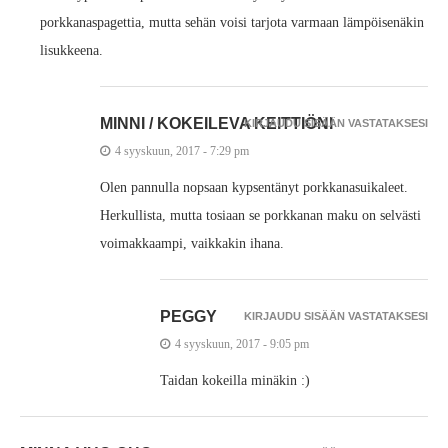
porkkanaspagettia, mutta sehän voisi tarjota varmaan lämpöisenäkin
lisukkeena.
MINNI / KOKEILEVA KEITTIÖNI
KIRJAUDU SISÄÄN VASTATAKSESI
4 syyskuun, 2017 - 7:29 pm
Olen pannulla nopsaan kypsentänyt porkkanasuikaleet.
Herkullista, mutta tosiaan se porkkanan maku on selvästi
voimakkaampi, vaikkakin ihana.
PEGGY
KIRJAUDU SISÄÄN VASTATAKSESI
4 syyskuun, 2017 - 9:05 pm
Taidan kokeilla minäkin :)