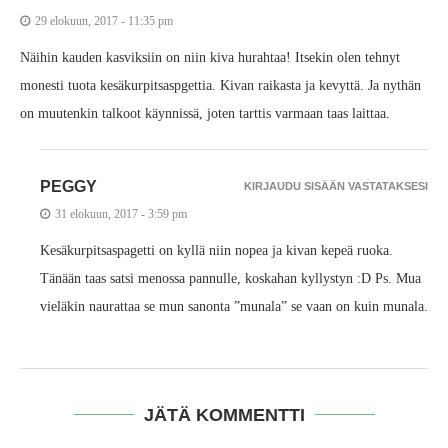
29 elokuun, 2017 - 11:35 pm
Näihin kauden kasviksiin on niin kiva hurahtaa! Itsekin olen tehnyt
monesti tuota kesäkurpitsaspgettia. Kivan raikasta ja kevyttä. Ja nythän
on muutenkin talkoot käynnissä, joten tarttis varmaan taas laittaa.
PEGGY
KIRJAUDU SISÄÄN VASTATAKSESI
31 elokuun, 2017 - 3:59 pm
Kesäkurpitsaspagetti on kyllä niin nopea ja kivan kepeä ruoka.
Tänään taas satsi menossa pannulle, koskahan kyllystyn :D Ps. Mua
vieläkin naurattaa se mun sanonta ”munala” se vaan on kuin munala.
JÄTÄ KOMMENTTI