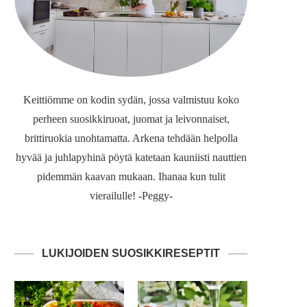
Keittiömme on kodin sydän, jossa valmistuu koko
perheen suosikkiruoat, juomat ja leivonnaiset,
brittiruokia unohtamatta. Arkena tehdään helpolla
hyvää ja juhlapyhinä pöytä katetaan kauniisti nauttien
pidemmän kaavan mukaan. Ihanaa kun tulit
vierailulle! -Peggy-
LUKIJOIDEN SUOSIKKIRESEPTIT