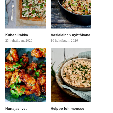
Kuhapiirakka
Aasialainen nyhtökana
23 huhtikuun, 2026
16 huhtikuun, 2026
Hunajasiivet
Helppo lohimousse