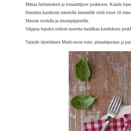
Mittaa fariinisokeri ja tomaattipyre joukkoon. Kaada lop
Hauduta kastiketta miedolla lämmöllä vielä toiset 10 minu
Mausta suolalla ja mustapippurilla.
Silppua lopuksi reilusti tuoretta basilikaa kastikkeen jou
Tarjoile täyteläinen Mutti-soosi esim. pinaattipastan ja p