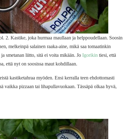
vol. 2. Kastike, joka hurmaa maullaan ja helppoudellaan. Soosin
nen, melkeinpä salainen raaka-aine, mikä saa tomaatinkin
a smetanan liitto, sitä ei voita mikään. Jo
Igorikin
tiesi, että
, että nyt on soosissa maut kohdillaan.
meistä kastiketahraa myöden. Ensi kerralla teen ehdottomasti
vänä vaikka pizzaan tai lihapullavuokaan. Tässäpä olkaa hyvä,