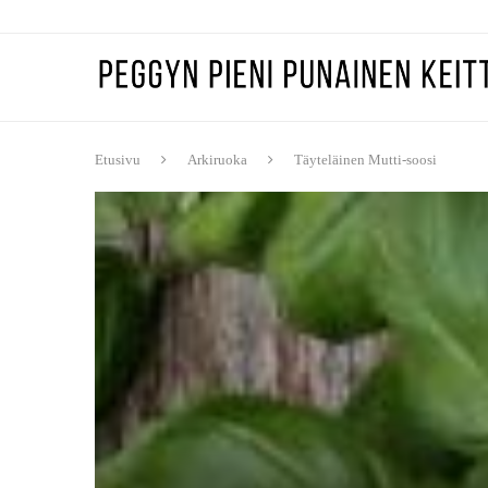
Etusivu
Arkiruoka
Täyteläinen Mutti-soosi