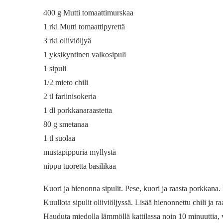
400 g Mutti tomaattimurskaa
1 rkl Mutti tomaattipyrettä
3 rkl oliiviöljyä
1 yksikyntinen valkosipuli
1 sipuli
1/2 mieto chili
2 tl fariinisokeria
1 dl porkkanaraastetta
80 g smetanaa
1 tl suolaa
mustapippuria myllystä
nippu tuoretta basilikaa
Kuori ja hienonna sipulit. Pese, kuori ja raasta porkkana. H
Kuullota sipulit oliiviöljyssä. Lisää hienonnettu chili ja r
Hauduta miedolla lämmöllä kattilassa noin 10 minuuttia, v