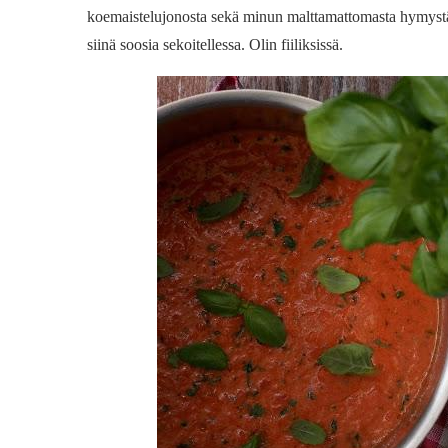
koemaistelujonosta sekä minun malttamattomasta hymystä. 
siinä soosia sekoitellessa. Olin fiiliksissä.