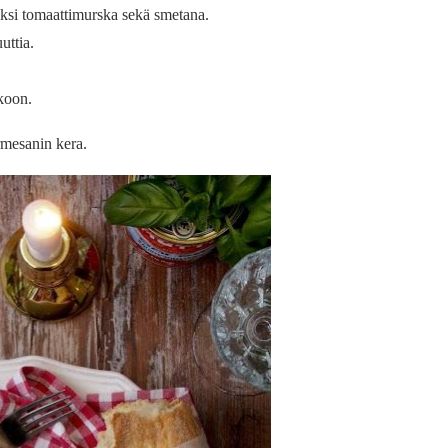
uksi tomaattimurska sekä smetana.
uttia.
kkoon.
armesanin kera.