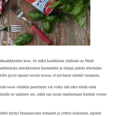
tikastikkeiden kera. Se mikä kastikkeita yhdistää on Mutti
aattimurska innokkuuteni huomattiin ja niinpä pääsin tekemään
lèn pyysi apuani soosin teossa, ei tarvinnut miettiä vastausta.
utti-soosi vieläkin paremmin vai voiko sitä edes tehdä enää
nulla on salainen ase, mikä saa ruoan maistumaan kauhan verran
ttiö täyttyi huumaavasta tomaatin ja yrttien tuoksusta, lapsien