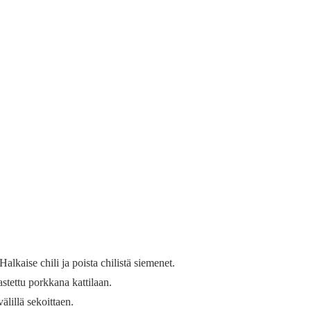
alkaise chili ja poista chilistä siemenet.
aastettu porkkana kattilaan.
älillä sekoittaen.