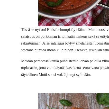
Tässä se nyt on! Entistä ehompi täyteläinen Mutti-soosi 
salaisuus on porkkanan ja tomaatin makeus sekä se erityi
rakastumaan. Ja se salaisuus löytyy smetanasta! Tomaatin j
smetana hurmaa ruoan kuin ruoan. Henkka, uskallan sanoa
Meidän perheessä kattila puhdistettiin leivän paloilla vii
tuplasatsin, jotta voin käyttää kastiketta seuraavana päi
täyteläinen Mutti-soosi vol. 2 ja nyt syömään.