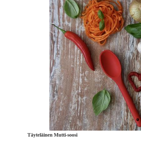
Täyteläinen Mutti-soosi