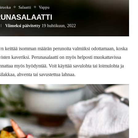
äruoka
Salaatti
Vappu
RUNASALAATTI
Viimeksi päivitetty
19 huhtikuun, 2022
yyn keittää isomman määrän perunoita valmiiksi odottamaan, koska
visten kaveriksi. Perunasalaatti on myös helposti muokattavissa
attaa myös hyödyntää. Voit käyttää savulohta tai loimulohta ja
ilakkaa, ahventa tai savustettua lahnaa.