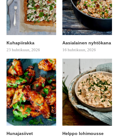
Kuhapiirakka
Aasialainen nyhtökana
23 huhtikuun, 2026
16 huhtikuun, 2026
Hunajasiivet
Helppo lohimousse