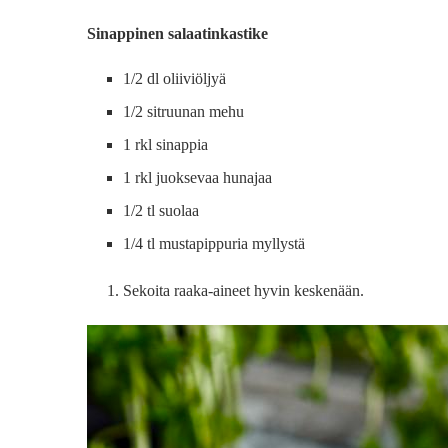
Sinappinen salaatinkastike
1/2 dl oliiviöljyä
1/2 sitruunan mehu
1 rkl sinappia
1 rkl juoksevaa hunajaa
1/2 tl suolaa
1/4 tl mustapippuria myllystä
Sekoita raaka-aineet hyvin keskenään.