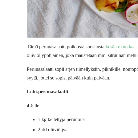
Tämä perunasalaatti poikkeaa suositusta
kesän maukkaasta
oliiviöljypohjainen, joka maustetaan mm. sitruunan mehul
Perunasalaatti sopii arjen tiimellyksiin, piknikille, noutop
syytä, jottei se sopisi päivään kuin päivään.
Lohi-perunasalaatti
4-6:lle
1 kg keitettyjä perunoita
2 rkl oliiviöljyä