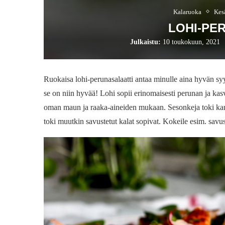
Kalaruoka
Kes
LOHI-PE
Julkaistu:
10 toukokuun, 2021
Ruokaisa lohi-perunasalaatti antaa minulle aina hyvän s
se on niin hyvää! Lohi sopii erinomaisesti perunan ja kas
oman maun ja raaka-aineiden mukaan. Sesonkeja toki kann
toki muutkin savustetut kalat sopivat. Kokeile esim. savus