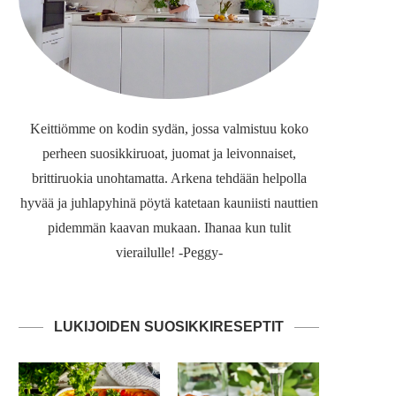
Keittiömme on kodin sydän, jossa valmistuu koko
perheen suosikkiruoat, juomat ja leivonnaiset,
brittiruokia unohtamatta. Arkena tehdään helpolla
hyvää ja juhlapyhinä pöytä katetaan kauniisti nauttien
pidemmän kaavan mukaan. Ihanaa kun tulit
vierailulle! -Peggy-
LUKIJOIDEN SUOSIKKIRESEPTIT