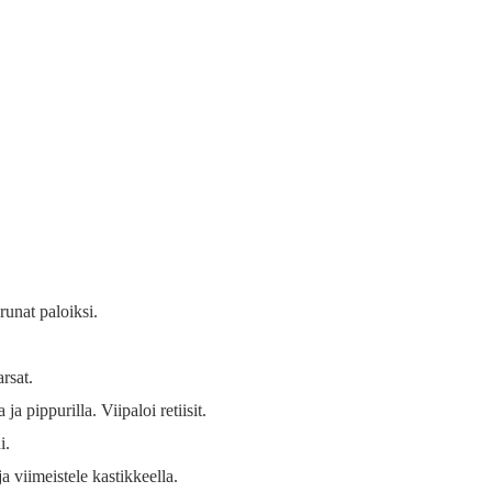
erunat paloiksi.
rsat.
ja pippurilla. Viipaloi retiisit.
i.
 ja viimeistele kastikkeella.