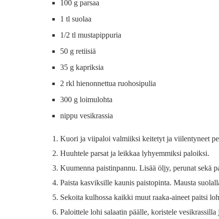
100 g parsaa
1 tl suolaa
1/2 tl mustapippuria
50 g retiisiä
35 g kapriksia
2 rkl hienonnettua ruohosipulia
300 g loimulohta
nippu vesikrassia
Kuori ja viipaloi valmiiksi keitetyt ja viilentyneet p
Huuhtele parsat ja leikkaa lyhyemmiksi paloiksi.
Kuumenna paistinpannu. Lisää öljy, perunat sekä pa
Paista kasviksille kaunis paistopinta. Mausta suolalla 
Sekoita kulhossa kaikki muut raaka-aineet paitsi loh
Paloittele lohi salaatin päälle, koristele vesikrassilla