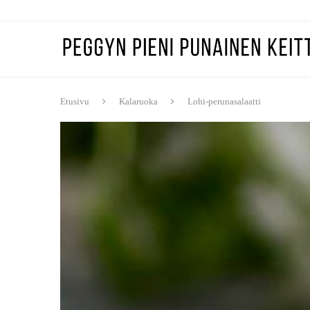
Etusivu
Kalaruoka
Lohi-perunasalaatti