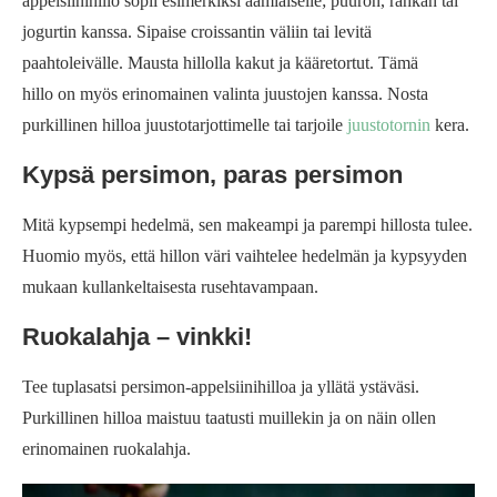
appelsiinihillo sopii esimerkiksi aamiaiselle; puuron, rahkan tai
jogurtin kanssa. Sipaise croissantin väliin tai levitä
paahtoleivälle. Mausta hillolla kakut ja kääretortut. Tämä
hillo on myös erinomainen valinta juustojen kanssa. Nosta
purkillinen hilloa juustotarjottimelle tai tarjoile
juustotornin
kera.
Kypsä persimon, paras persimon
Mitä kypsempi hedelmä, sen makeampi ja parempi hillosta tulee.
Huomio myös, että hillon väri vaihtelee hedelmän ja kypsyyden
mukaan kullankeltaisesta rusehtavampaan.
Ruokalahja – vinkki!
Tee tuplasatsi persimon-appelsiinihilloa ja yllätä ystäväsi.
Purkillinen hilloa maistuu taatusti muillekin ja on näin ollen
erinomainen ruokalahja.