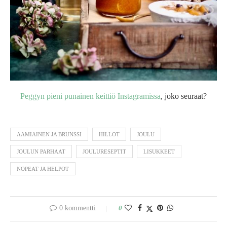
Peggyn pieni punainen keittiö Instagramissa
, joko seuraat?
AAMIAINEN JA BRUNSSI
HILLOT
JOULU
JOULUN PARHAAT
JOULURESEPTIT
LISUKKEET
NOPEAT JA HELPOT
0 kommentti
0