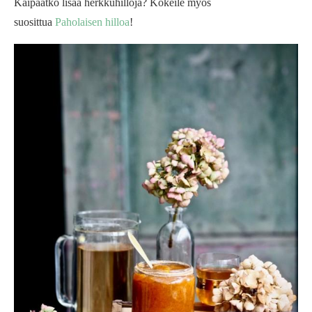
Kaipaatko lisää herkkuhilloja? Kokeile myös
suosittua
Paholaisen hilloa
!