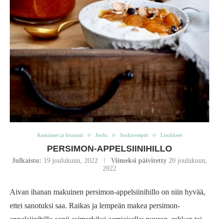
Aamiaiset ja brunssit
Joulu
Joulureseptit
Lisukkeet
PERSIMON-APPELSIINIHILLO
Julkaistu:
19 joulukuun, 2022
Viimeksi päivitetty
20 joulukuun,
2022
Aivan ihanan makuinen persimon-appelsiinihillo on niin hyvää,
ettei sanotuksi saa. Raikas ja lempeän makea persimon-