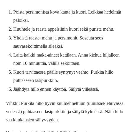
Poista persimonista kova kanta ja kuori. Leikkaa hedelmät
paloiksi.
Huuhtele ja raasta appelsiinin kuori sekä purista mehu.
Yhdistä raaste, mehu ja persimonit. Soseuta seos
sauvasekoittimella sileäksi.
Laita kaikki raaka-aineet kattilaan. Anna kiehua hiljalleen
noin 10 minuuttia, välillä sekoittaen.
Kuori tarvittaessa päälle syntynyt vaahto. Purkita hillo
puhtaaseen lasipurkkiin.
Jäähdytä hillo ennen käyttöä. Säilytä viileässä.
Vinkki; Purkita hillo hyvin kuumennettuun (uunissa/kiehuvassa
vedessä) puhtaaseen lasipurkkiin ja säilytä kylmässä. Näin hillo
saa kuukausien säilyvyyden.