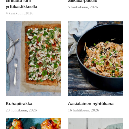
Grillattu lohi
Siikacarpaccio
yrttikastikkeella
5 toukokuun, 2026
4 kesäkuun, 2026
Kuhapiirakka
Aasialainen nyhtökana
23 huhtikuun, 2026
16 huhtikuun, 2026