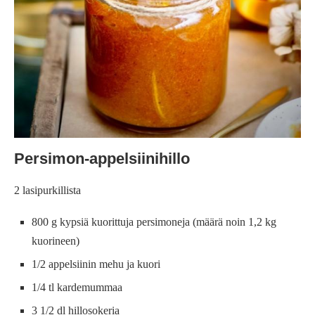
Persimon-appelsiinihillo
2 lasipurkillista
800 g kypsiä kuorittuja persimoneja (määrä noin 1,2 kg
kuorineen)
1/2 appelsiinin mehu ja kuori
1/4 tl kardemummaa
3 1/2 dl hillosokeria