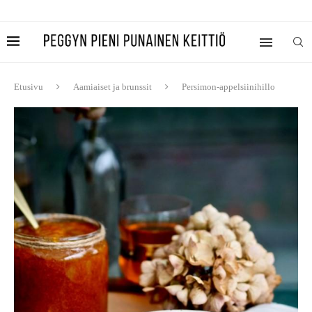
Etusivu
Aamiaiset ja brunssit
Persimon-appelsiinihillo