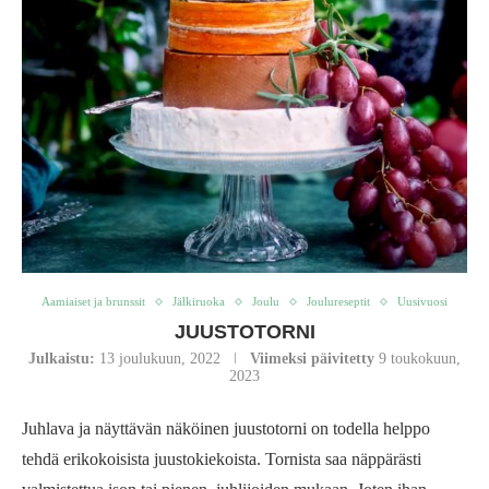
Aamiaiset ja brunssit
Jälkiruoka
Joulu
Joulureseptit
Uusivuosi
JUUSTOTORNI
Julkaistu:
13 joulukuun, 2022
Viimeksi päivitetty
9 toukokuun,
2023
Juhlava ja näyttävän näköinen juustotorni on todella helppo
tehdä erikokoisista juustokiekoista. Tornista saa näppärästi