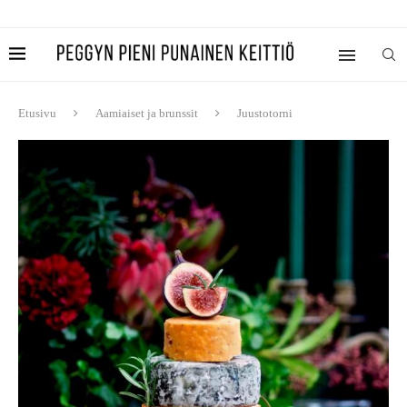
Etusivu
Aamiaiset ja brunssit
Juustotorni