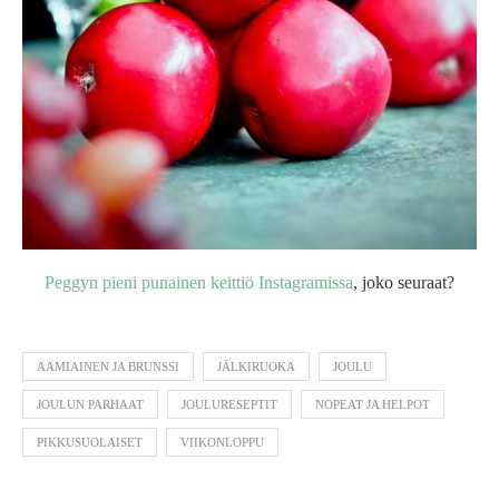
Peggyn pieni punainen keittiö Instagramissa
, joko seuraat?
AAMIAINEN JA BRUNSSI
JÄLKIRUOKA
JOULU
JOULUN PARHAAT
JOULURESEPTIT
NOPEAT JA HELPOT
PIKKUSUOLAISET
VIIKONLOPPU