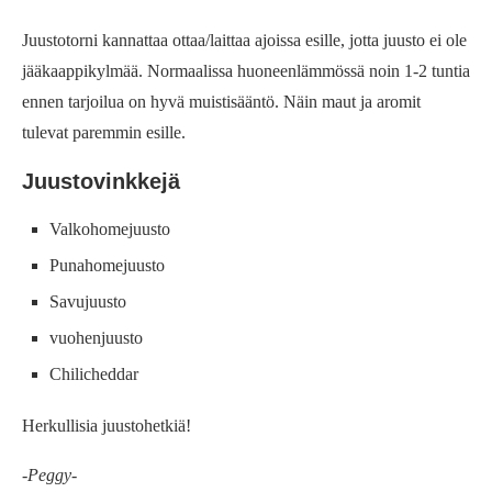
Juustotorni kannattaa ottaa/laittaa ajoissa esille, jotta juusto ei ole
jääkaappikylmää. Normaalissa huoneenlämmössä noin 1-2 tuntia
ennen tarjoilua on hyvä muistisääntö. Näin maut ja aromit
tulevat paremmin esille.
Juustovinkkejä
Valkohomejuusto
Punahomejuusto
Savujuusto
vuohenjuusto
Chilicheddar
Herkullisia juustohetkiä!
-Peggy-