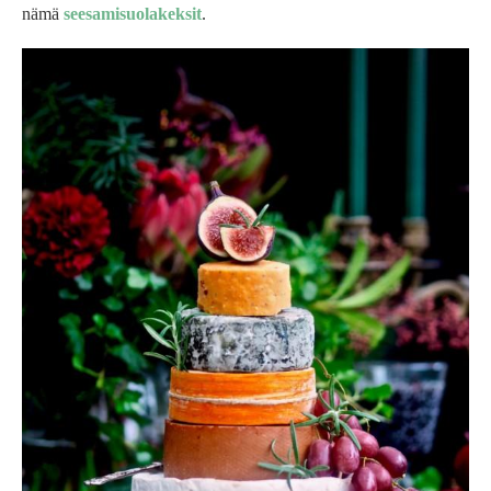
nämä
seesamisuolakeksit
.