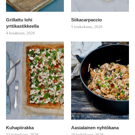
Grillattu lohi
Siikacarpaccio
yrttikastikkeella
5 toukokuun, 2026
4 kesäkuun, 2026
Kuhapiirakka
Aasialainen nyhtökana
23 huhtikuun, 2026
16 huhtikuun, 2026