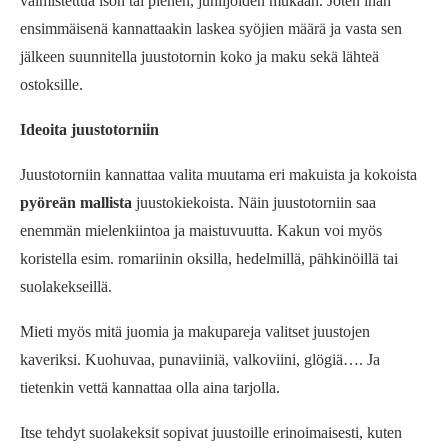
valmistettua ison tai pienen, juhlijoiden mukaan. Joten ihan
ensimmäisenä kannattaakin laskea syöjien määrä ja vasta sen
jälkeen suunnitella juustotornin koko ja maku sekä lähteä
ostoksille.
Ideoita juustotorniin
Juustotorniin kannattaa valita muutama eri makuista ja kokoista
pyöreän mallista
juustokiekoista. Näin juustotorniin saa
enemmän mielenkiintoa ja maistuvuutta. Kakun voi myös
koristella esim. romariinin oksilla, hedelmillä, pähkinöillä tai
suolakekseillä.
Mieti myös mitä juomia ja makupareja valitset juustojen
kaveriksi. Kuohuvaa, punaviiniä, valkoviini, glögiä…. Ja
tietenkin vettä kannattaa olla aina tarjolla.
Itse tehdyt suolakeksit sopivat juustoille erinoimaisesti, kuten