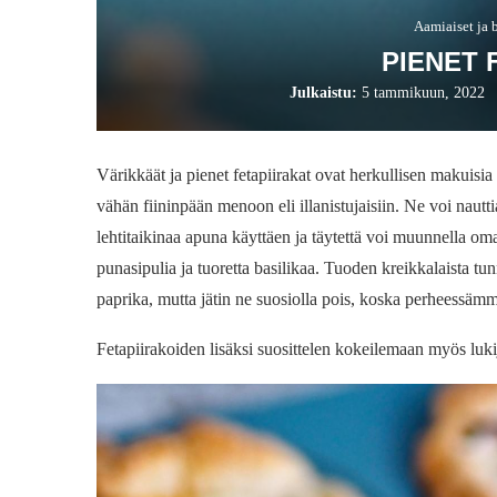
Aamiaiset ja 
PIENET 
Julkaistu:
5 tammikuun, 2022
Värikkäät ja pienet fetapiirakat ovat herkullisen makuisia s
vähän fiininpään menoon eli illanistujaisiin. Ne voi nautti
lehtitaikinaa apuna käyttäen ja täytettä voi muunnella oma
punasipulia ja tuoretta basilikaa. Tuoden kreikkalaista tu
paprika, mutta jätin ne suosiolla pois, koska perheessämm
Fetapiirakoiden lisäksi suosittelen kokeilemaan myös luki