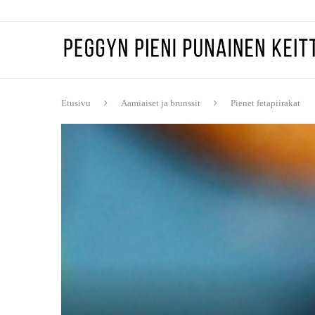
Etusivu
Aamiaiset ja brunssit
Pienet fetapiirakat