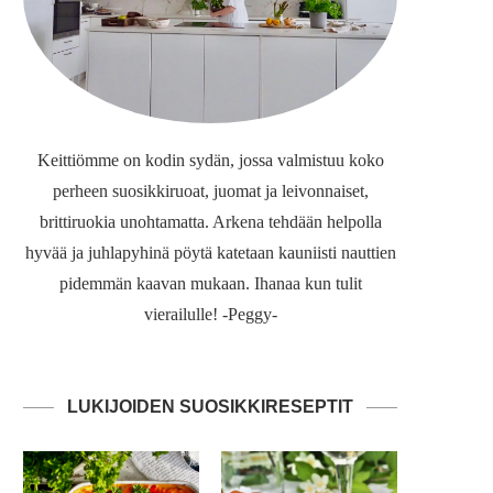
Keittiömme on kodin sydän, jossa valmistuu koko
perheen suosikkiruoat, juomat ja leivonnaiset,
brittiruokia unohtamatta. Arkena tehdään helpolla
hyvää ja juhlapyhinä pöytä katetaan kauniisti nauttien
pidemmän kaavan mukaan. Ihanaa kun tulit
vierailulle! -Peggy-
LUKIJOIDEN SUOSIKKIRESEPTIT