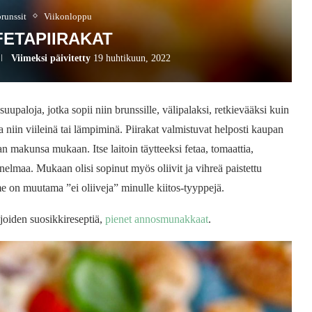
brunssit
Viikonloppu
FETAPIIRAKAT
Viimeksi päivitetty
19 huhtikuun, 2022
uupaloja, jotka sopii niin brunssille, välipalaksi, retkievääksi kuin
a niin viileinä tai lämpiminä. Piirakat valmistuvat helposti kaupan
n makunsa mukaan. Itse laitoin täytteeksi fetaa, tomaattia,
nnelmaa. Mukaan olisi sopinut myös oliivit ja vihreä paistettu
e on muutama ”ei oliiveja” minulle kiitos-tyyppejä.
joiden suosikkireseptiä,
pienet annosmunakkaat
.