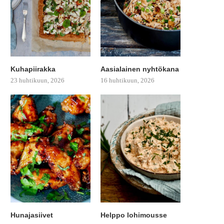
Kuhapiirakka
Aasialainen nyhtökana
23 huhtikuun, 2026
16 huhtikuun, 2026
Hunajasiivet
Helppo lohimousse