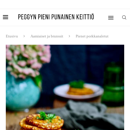
Etusivu
Aamiaiset ja brunssit
Pienet porkkanaletut