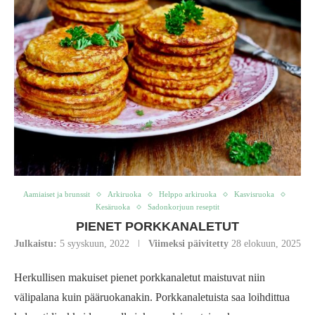
Aamiaiset ja brunssit
Arkiruoka
Helppo arkiruoka
Kasvisruoka
Kesäruoka
Sadonkorjuun reseptit
PIENET PORKKANALETUT
Julkaistu:
5 syyskuun, 2022
Viimeksi päivitetty
28 elokuun, 2025
Herkullisen makuiset pienet porkkanaletut maistuvat niin
välipalana kuin pääruokanakin. Porkkanaletuista saa loihdittua