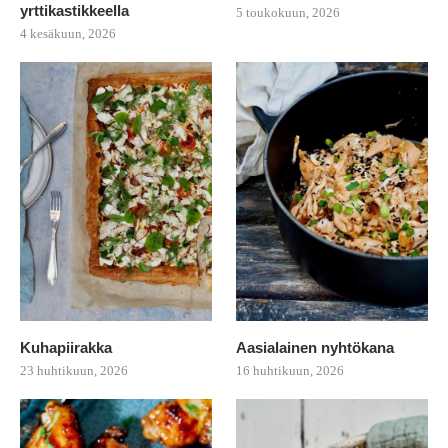
yrttikastikkeella
5 toukokuun, 2026
4 kesäkuun, 2026
Kuhapiirakka
Aasialainen nyhtökana
23 huhtikuun, 2026
16 huhtikuun, 2026