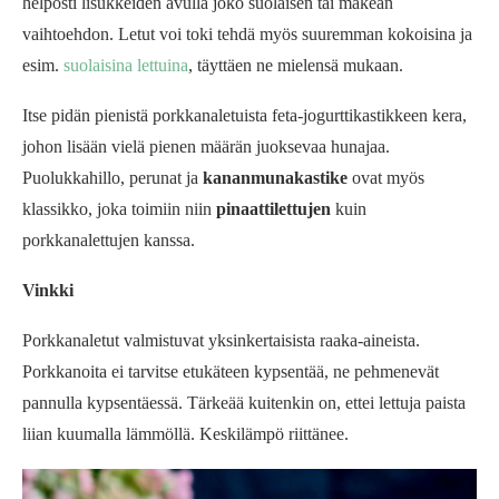
helposti lisukkeiden avulla joko suolaisen tai makean
vaihtoehdon. Letut voi toki tehdä myös suuremman kokoisina ja
esim.
suolaisina lettuina
, täyttäen ne mielensä mukaan.
Itse pidän pienistä porkkanaletuista feta-jogurttikastikkeen kera,
johon lisään vielä pienen määrän juoksevaa hunajaa.
Puolukkahillo, perunat ja
kananmunakastike
ovat myös
klassikko, joka toimiin niin
pinaattilettujen
kuin
porkkanalettujen kanssa.
Vinkki
Porkkanaletut valmistuvat yksinkertaisista raaka-aineista.
Porkkanoita ei tarvitse etukäteen kypsentää, ne pehmenevät
pannulla kypsentäessä. Tärkeää kuitenkin on, ettei lettuja paista
liian kuumalla lämmöllä. Keskilämpö riittänee.