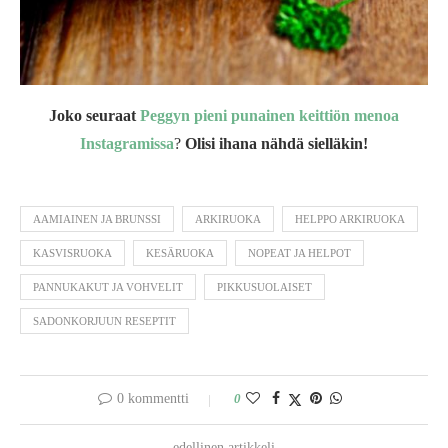
Joko seuraat
Peggyn pieni punainen keittiön menoa
Instagramissa
?
Olisi ihana nähdä sielläkin!
AAMIAINEN JA BRUNSSI
ARKIRUOKA
HELPPO ARKIRUOKA
KASVISRUOKA
KESÄRUOKA
NOPEAT JA HELPOT
PANNUKAKUT JA VOHVELIT
PIKKUSUOLAISET
SADONKORJUUN RESEPTIT
0 kommentti
0
edellinen artikkeli