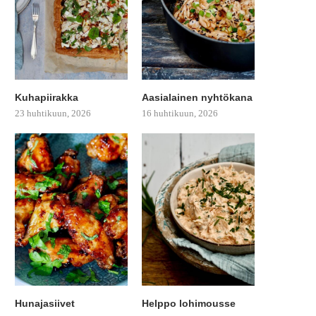
Kuhapiirakka
Aasialainen nyhtökana
23 huhtikuun, 2026
16 huhtikuun, 2026
Hunajasiivet
Helppo lohimousse