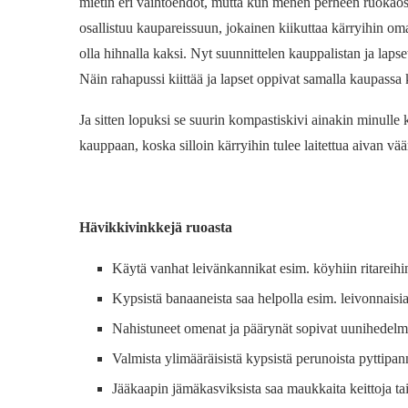
mietin eri vaihtoehdot, mutta kun menen perheen ruokaos
osallistuu kaupareissuun, jokainen kiikuttaa kärryihin oma
olla hihnalla kaksi. Nyt suunnittelen kauppalistan ja lapse
Näin rahapussi kiittää ja lapset oppivat samalla kaupassa
Ja sitten lopuksi se suurin kompastiskivi ainakin minull
kauppaan, koska silloin kärryihin tulee laitettua aivan vää
Hävikkivinkkejä ruoasta
Käytä vanhat leivänkannikat esim. köyhiin ritareihin
Kypsistä banaaneista saa helpolla esim. leivonnaisi
Nahistuneet omenat ja päärynät sopivat uunihedelmiks
Valmista ylimääräisistä kypsistä perunoista pyttipan
Jääkaapin jämäkasviksista saa maukkaita keittoja ta