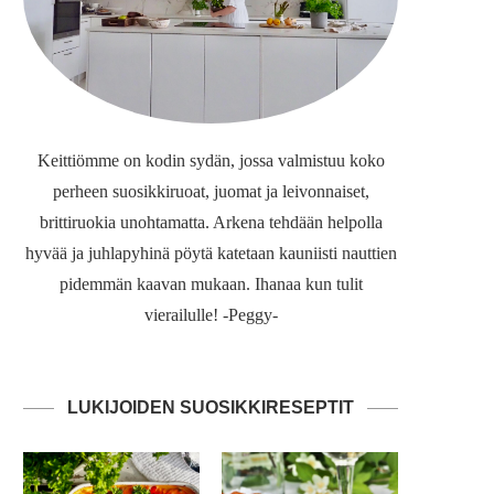
Keittiömme on kodin sydän, jossa valmistuu koko
perheen suosikkiruoat, juomat ja leivonnaiset,
brittiruokia unohtamatta. Arkena tehdään helpolla
hyvää ja juhlapyhinä pöytä katetaan kauniisti nauttien
pidemmän kaavan mukaan. Ihanaa kun tulit
vierailulle! -Peggy-
LUKIJOIDEN SUOSIKKIRESEPTIT