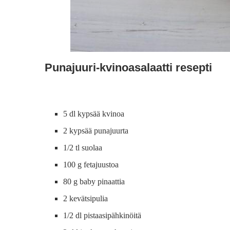
Punajuuri-kvinoasalaatti resepti
5 dl kypsää kvinoa
2 kypsää punajuurta
1/2 tl suolaa
100 g fetajuustoa
80 g baby pinaattia
2 kevätsipulia
1/2 dl pistaasipähkinöitä