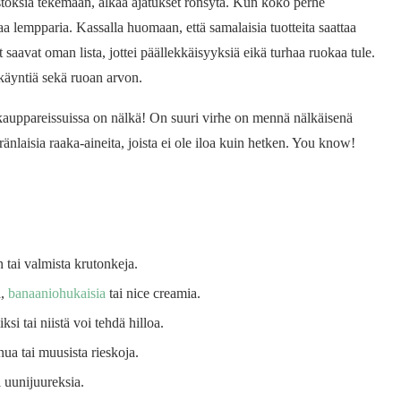
toksia tekemään, alkaa ajatukset rönsytä. Kun koko perhe
a lempparia. Kassalla huomaan, että samalaisia tuotteita saattaa
t saavat oman lista, jottei päällekkäisyyksiä eikä turhaa ruokaa tule.
 käyntiä sekä ruoan arvon.
e kauppareissuissa on nälkä! On suuri virhe on mennä nälkäisenä
ränlaisia raaka-aineita, joista ei ole iloa kuin hetken. You know!
 tai valmista krutonkeja.
a,
banaaniohukaisia
tai nice creamia.
i tai niistä voi tehdä hilloa.
nua tai muusista rieskoja.
i uunijuureksia.