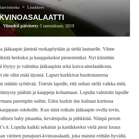
Kasvisruoka
Lisukkeet
KVINOASALAATTI
Viimeksi päivitetty
5 tammikuun, 2019
 jääkaapin jämistä ruokapöytään ja sieltä lautaselle. Viime
vikistä herkuksi ja kauppalaskut pienemmiksi. Nyt kiinnitän
 löytyy jo valmiina jääkaapista sekä kuiva-ainelaatikosta.
ole ollut enää täynnä. Lapset kurkkivat huolestuneena
än mitään syötävää. Totesin lapsille, että onhan siellä vaikka mitä,
intämyssy päähän ja kaappeja koluamaan. Lopulta valmistin lapsille
elemana parempiin suihin. Eilen kurkin itse kulman kurtussa
ä kauppaan ostoksille. Kun siinä roikuin jääkaapin ovella tovin,
rallisen baby pinaattia, kevätsipulia ja pähkinää. Niinpä peruin
s it. Lopulta kaikki sekaisin ja kastikkeeksi vielä pieni loraus
an värinen punajuuri-kvinoasalaatti, joka maistui erittäin hyvältä.