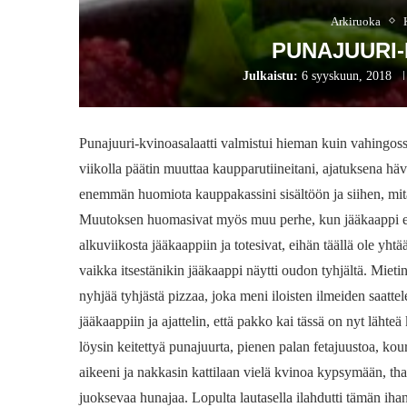
Arkiruoka
PUNAJUURI-
Julkaistu:
6 syyskuun, 2018
Punajuuri-kvinoasalaatti valmistui hieman kuin vahingossa
viikolla päätin muuttaa kaupparutiineitani, ajatuksena hä
enemmän huomiota kauppakassini sisältöön ja siihen, mitä
Muutoksen huomasivat myös muu perhe, kun jääkaappi ei 
alkuviikosta jääkaappiin ja totesivat, eihän täällä ole yhtä
vaikka itsestänikin jääkaappi näytti oudon tyhjältä. Miet
nyhjää tyhjästä pizzaa, joka meni iloisten ilmeiden saatt
jääkaappiin ja ajattelin, että pakko kai tässä on nyt lähte
löysin keitettyä punajuurta, pienen palan fetajuustoa, kou
aikeeni ja nakkasin kattilaan vielä kvinoa kypsymään, that`
juoksevaa hunajaa. Lopulta lautasella ilahdutti tämän ihan