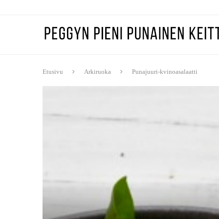
Etusivu
Arkiruoka
Punajuuri-kvinoasalaatti