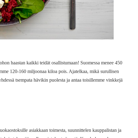
, johon haastan kaikki teidät osallistumaan! Suomessa menee 450
ämme 120-160 miljoonaa kiloa pois. Ajatelkaa, mikä surullisen
dessä tsempata hävikin puolesta ja antaa toisillemme vinkkejä
uokaostoksille asiakkaan toimesta, suunnittelen kauppalistan ja