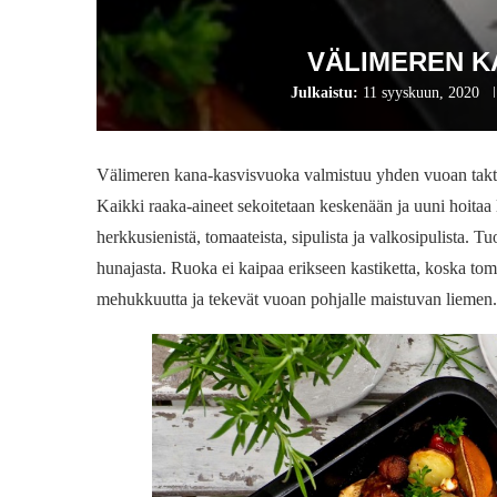
VÄLIMEREN K
Julkaistu:
11 syyskuun, 2020
Välimeren kana-kasvisvuoka valmistuu yhden vuoan taktiik
Kaikki raaka-aineet sekoitetaan keskenään ja uuni hoita
herkkusienistä, tomaateista, sipulista ja valkosipulista. Tuor
hunajasta. Ruoka ei kaipaa erikseen kastiketta, koska tomaa
mehukkuutta ja tekevät vuoan pohjalle maistuvan liemen.