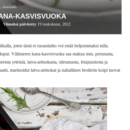
Liharuoka
ANA-KASVISVUOKA
Viimeksi päivitetty
19 toukokuun, 2022
alla, joten tästä ei ruoanlaitto voi enää helpommaksi tulla.
a loput. Välimeren kana-kasvisvuoka saa makua mm. perunasta,
eista yrteistä, latva-artisokasta, sitruunasta, fetajuustosta ja
tit, marinoidut latva-artisokat ja nahallinen broilerin koipi tuovat