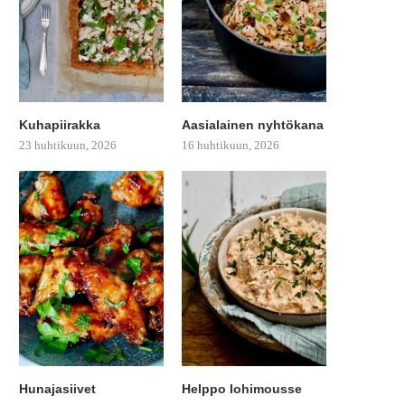
Kuhapiirakka
Aasialainen nyhtökana
23 huhtikuun, 2026
16 huhtikuun, 2026
Hunajasiivet
Helppo lohimousse