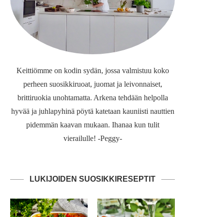
Keittiömme on kodin sydän, jossa valmistuu koko
perheen suosikkiruoat, juomat ja leivonnaiset,
brittiruokia unohtamatta. Arkena tehdään helpolla
hyvää ja juhlapyhinä pöytä katetaan kauniisti nauttien
pidemmän kaavan mukaan. Ihanaa kun tulit
vierailulle! -Peggy-
LUKIJOIDEN SUOSIKKIRESEPTIT