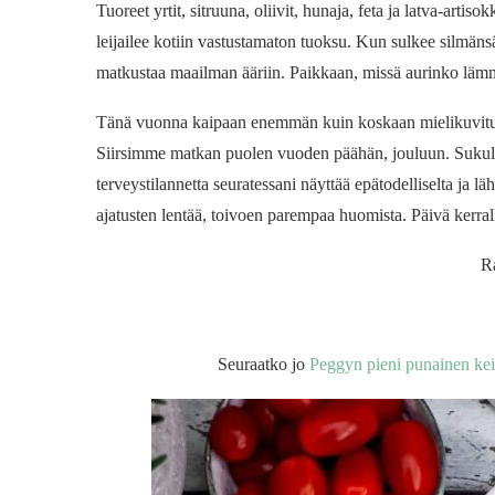
Tuoreet yrtit, sitruuna, oliivit, hunaja, feta ja latva-artis
leijailee kotiin vastustamaton tuoksu. Kun sulkee silmänsä,
matkustaa maailman ääriin. Paikkaan, missä aurinko lämmi
Tänä vuonna kaipaan enemmän kuin koskaan mielikuvitu
Siirsimme matkan puolen vuoden päähän, jouluun. Sukulai
terveystilannetta seuratessani näyttää epätodelliselta j
ajatusten lentää, toivoen parempaa huomista. Päivä kerralla
R
Seuraatko jo
Peggyn pieni punainen kei