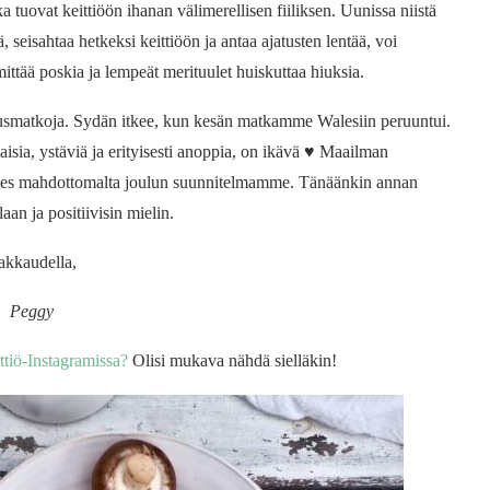
okka tuovat keittiöön ihanan välimerellisen fiiliksen. Uunissa niistä
 seisahtaa hetkeksi keittiöön ja antaa ajatusten lentää, voi
ttää poskia ja lempeät merituulet huiskuttaa hiuksia.
smatkoja. Sydän itkee, kun kesän matkamme Walesiin peruuntui.
sia, ystäviä ja erityisesti anoppia, on ikävä ♥ Maailman
a lähes mahdottomalta joulun suunnitelmamme. Tänäänkin annan
an ja positiivisin mielin.
akkaudella,
Peggy
ttiö-Instagramissa?
Olisi mukava nähdä sielläkin!