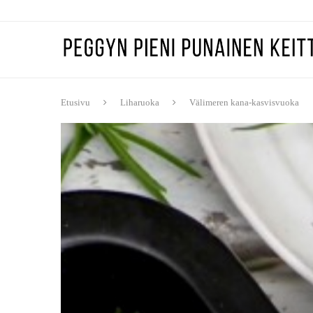
Etusivu
Liharuoka
Välimeren kana-kasvisvuoka