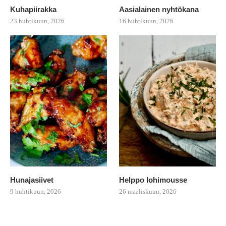
Kuhapiirakka
Aasialainen nyhtökana
23 huhtikuun, 2026
16 huhtikuun, 2026
Hunajasiivet
Helppo lohimousse
9 huhtikuun, 2026
26 maaliskuun, 2026