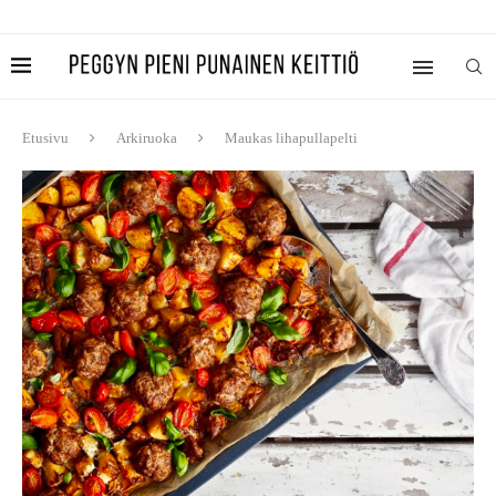
Etusivu
Arkiruoka
Maukas lihapullapelti