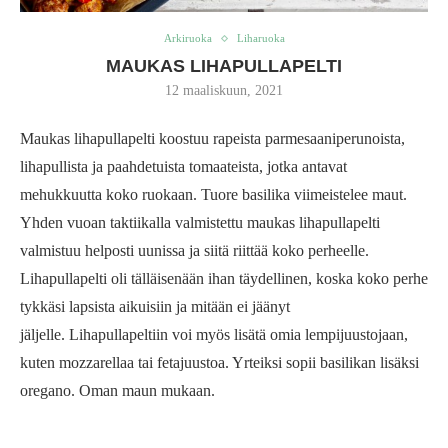
Arkiruoka
Liharuoka
MAUKAS LIHAPULLAPELTI
12 maaliskuun, 2021
Maukas lihapullapelti koostuu rapeista parmesaaniperunoista,
lihapullista ja paahdetuista tomaateista, jotka antavat
mehukkuutta koko ruokaan. Tuore basilika viimeistelee maut.
Yhden vuoan taktiikalla valmistettu maukas lihapullapelti
valmistuu helposti uunissa ja siitä riittää koko perheelle.
Lihapullapelti oli tälläisenään ihan täydellinen, koska koko perhe
tykkäsi lapsista aikuisiin ja mitään ei jäänyt
jäljelle. Lihapullapeltiin voi myös lisätä omia lempijuustojaan,
kuten mozzarellaa tai fetajuustoa. Yrteiksi sopii basilikan lisäksi
oregano. Oman maun mukaan.