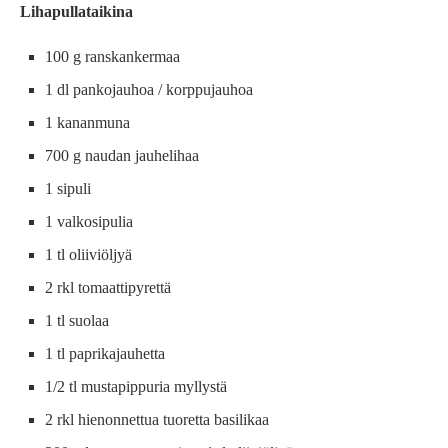
Lihapullataikina
100 g ranskankermaa
1 dl pankojauhoa / korppujauhoa
1 kananmuna
700 g naudan jauhelihaa
1 sipuli
1 valkosipulia
1 tl oliiviöljyä
2 rkl tomaattipyrettä
1 tl suolaa
1 tl paprikajauhetta
1/2 tl mustapippuria myllystä
2 rkl hienonnettua tuoretta basilikaa