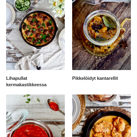
Lihapullat
Pikkelöidyt kantarellit
kermakastikkeessa