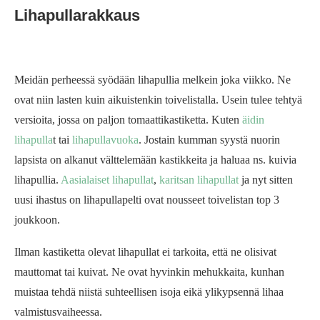
Lihapullarakkaus
Meidän perheessä syödään lihapullia melkein joka viikko. Ne
ovat niin lasten kuin aikuistenkin toivelistalla. Usein tulee tehtyä
versioita, jossa on paljon tomaattikastiketta. Kuten
äidin
lihapulla
t tai
lihapullavuoka
. Jostain kumman syystä nuorin
lapsista on alkanut välttelemään kastikkeita ja haluaa ns. kuivia
lihapullia.
Aasialaiset lihapullat
,
karitsan lihapullat
ja nyt sitten
uusi ihastus on lihapullapelti ovat nousseet toivelistan top 3
joukkoon.
Ilman kastiketta olevat lihapullat ei tarkoita, että ne olisivat
mauttomat tai kuivat. Ne ovat hyvinkin mehukkaita, kunhan
muistaa tehdä niistä suhteellisen isoja eikä ylikypsennä lihaa
valmistusvaiheessa.