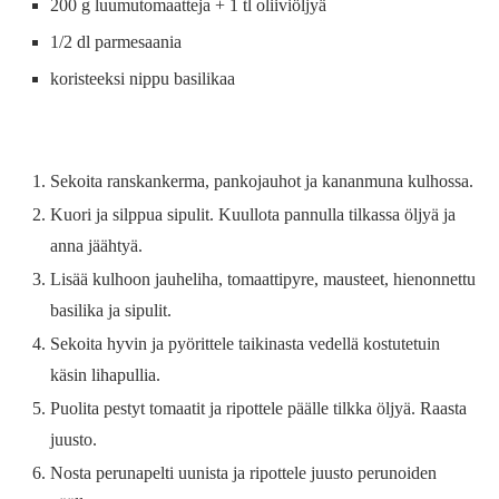
200 g luumutomaatteja + 1 tl oliiviöljyä
1/2 dl parmesaania
koristeeksi nippu basilikaa
Sekoita ranskankerma, pankojauhot ja kananmuna kulhossa.
Kuori ja silppua sipulit. Kuullota pannulla tilkassa öljyä ja
anna jäähtyä.
Lisää kulhoon jauheliha, tomaattipyre, mausteet, hienonnettu
basilika ja sipulit.
Sekoita hyvin ja pyörittele taikinasta vedellä kostutetuin
käsin lihapullia.
Puolita pestyt tomaatit ja ripottele päälle tilkka öljyä. Raasta
juusto.
Nosta perunapelti uunista ja ripottele juusto perunoiden