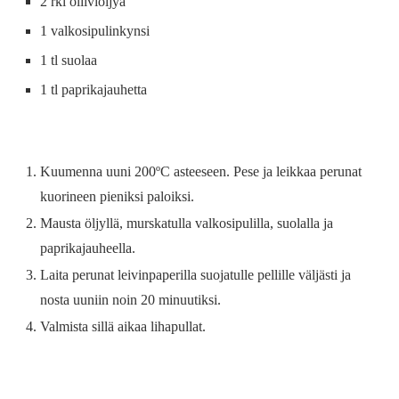
2 rkl oliiviöljyä
1 valkosipulinkynsi
1 tl suolaa
1 tl paprikajauhetta
Kuumenna uuni 200ºC asteeseen. Pese ja leikkaa perunat
kuorineen pieniksi paloiksi.
Mausta öljyllä, murskatulla valkosipulilla, suolalla ja
paprikajauheella.
Laita perunat leivinpaperilla suojatulle pellille väljästi ja
nosta uuniin noin 20 minuutiksi.
Valmista sillä aikaa lihapullat.