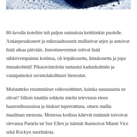
80-luvulla koteihin tuli paljon uutuuksia keittiönkin puolelle.
Astianpesukoneet ja mikroaaltouunit mullistivat arjen ja antoivat
lisää aikaa päivään. Innostuneemmat ostivat lisää
sähkövempaimia kotiinsa, oli leipäkonetta, limukonetta ja jopa
munakeitintä! Pikaravintoloita rantautui kadunkulmiin ja
vastapainoksi ravintolakulttuuri hienostui.
Muistatteko ensimmäiset videosoittimet, kuinka suuuuuuria ne
olivat? Silloin istuttiin rohkein mielin television eteen
haaremihousuissa ja hiukset tupeerattuna, ottaen mallia
maailman menosta. Monessa kodissa kätevät emännät toivoivat
olevansa Pamela tai Sue Ellen ja isännät ihannoivat Miami Vice
sekä Rockyn suorituksia.