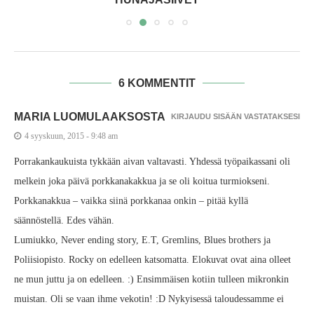
6 KOMMENTIT
MARIA LUOMULAAKSOSTA
KIRJAUDU SISÄÄN VASTATAKSESI
4 syyskuun, 2015 - 9:48 am
Porrakankaukuista tykkään aivan valtavasti. Yhdessä työpaikassani oli
melkein joka päivä porkkanakakkua ja se oli koitua turmiokseni.
Porkkanakkua – vaikka siinä porkkanaa onkin – pitää kyllä
säännöstellä. Edes vähän.
Lumiukko, Never ending story, E.T, Gremlins, Blues brothers ja
Poliisiopisto. Rocky on edelleen katsomatta. Elokuvat ovat aina olleet
ne mun juttu ja on edelleen. :) Ensimmäisen kotiin tulleen mikronkin
muistan. Oli se vaan ihme vekotin! :D Nykyisessä taloudessamme ei