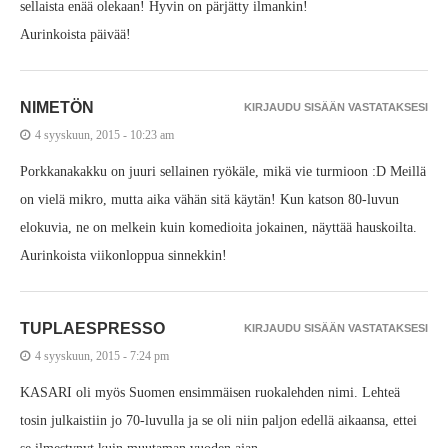
sellaista enää olekaan! Hyvin on pärjätty ilmankin!
Aurinkoista päivää!
NIMETÖN
KIRJAUDU SISÄÄN VASTATAKSESI
4 syyskuun, 2015 - 10:23 am
Porkkanakakku on juuri sellainen ryökäle, mikä vie turmioon :D Meillä
on vielä mikro, mutta aika vähän sitä käytän! Kun katson 80-luvun
elokuvia, ne on melkein kuin komedioita jokainen, näyttää hauskoilta.
Aurinkoista viikonloppua sinnekkin!
TUPLAESPRESSO
KIRJAUDU SISÄÄN VASTATAKSESI
4 syyskuun, 2015 - 7:24 pm
KASARI oli myös Suomen ensimmäisen ruokalehden nimi. Lehteä
tosin julkaistiin jo 70-luvulla ja se oli niin paljon edellä aikaansa, ettei