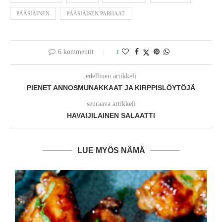
PÄÄSIÄINEN
PÄÄSIÄISEN PARHAAT
6 kommentit
1
edellinen artikkeli
PIENET ANNOSMUNAKKAAT JA KIRPPISLÖYTÖJÄ
seuraava artikkeli
HAVAIJILAINEN SALAATTI
LUE MYÖS NÄMÄ