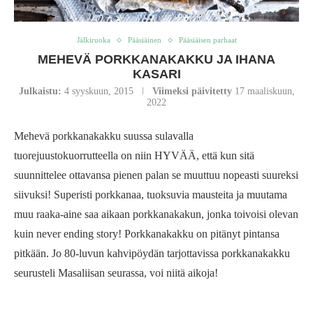
Jälkiruoka
Pääsiäinen
Pääsiäisen parhaat
MEHEVÄ PORKKANAKAKKU JA IHANA
KASARI
Julkaistu:
4 syyskuun, 2015
Viimeksi päivitetty
17 maaliskuun,
2022
Mehevä porkkanakakku suussa sulavalla
tuorejuustokuorrutteella on niin HYVÄÄ, että kun sitä
suunnittelee ottavansa pienen palan se muuttuu nopeasti suureksi
siivuksi! Superisti porkkanaa, tuoksuvia mausteita ja muutama
muu raaka-aine saa aikaan porkkanakakun, jonka toivoisi olevan
kuin never ending story! Porkkanakakku on pitänyt pintansa
pitkään. Jo 80-luvun kahvipöydän tarjottavissa porkkanakakku
seurusteli Masaliisan seurassa, voi niitä aikoja!