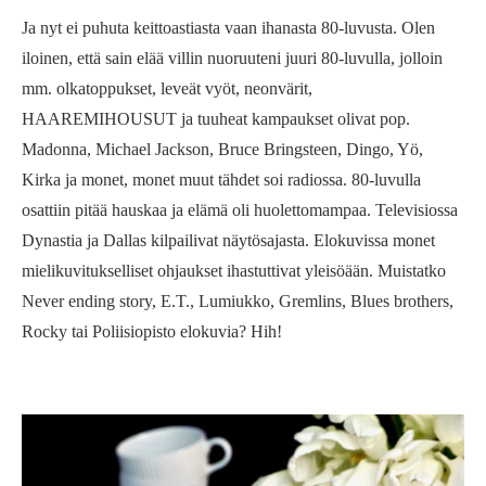
Ja nyt ei puhuta keittoastiasta vaan ihanasta 80-luvusta. Olen
iloinen, että sain elää villin nuoruuteni juuri 80-luvulla, jolloin
mm. olkatoppukset, leveät vyöt, neonvärit,
HAAREMIHOUSUT ja tuuheat kampaukset olivat pop.
Madonna, Michael Jackson, Bruce Bringsteen, Dingo, Yö,
Kirka ja monet, monet muut tähdet soi radiossa. 80-luvulla
osattiin pitää hauskaa ja elämä oli huolettomampaa. Televisiossa
Dynastia ja Dallas kilpailivat näytösajasta. Elokuvissa monet
mielikuvitukselliset ohjaukset ihastuttivat yleisöään. Muistatko
Never ending story, E.T., Lumiukko, Gremlins, Blues brothers,
Rocky tai Poliisiopisto elokuvia? Hih!