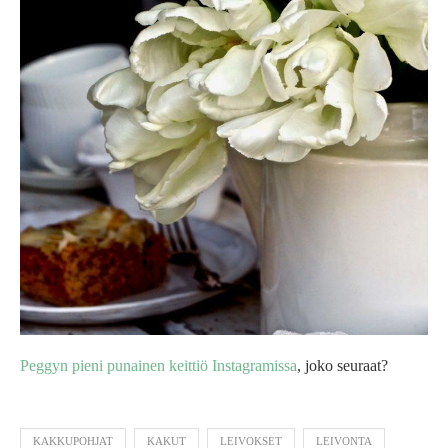
Peggyn pieni punainen keittiö Instagramissa
, joko seuraat?
KAKKUPOHJAT
KAKUT
LEIVOKSET
LEIVONTA