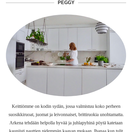
PEGGY
Keittiömme on kodin sydän, jossa valmistuu koko perheen
suosikkiruoat, juomat ja leivonnaiset, brittiruokia unohtamatta.
Arkena tehdään helpolla hyvää ja juhlapyhinä pöytä katetaan
kauniisti nauttien pidemmän kaavan mukaan. Ihanaa kun tulit