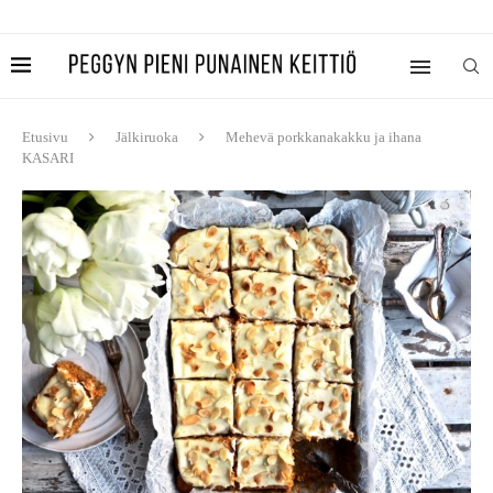
Etusivu
Jälkiruoka
Mehevä porkkanakakku ja ihana
KASARI