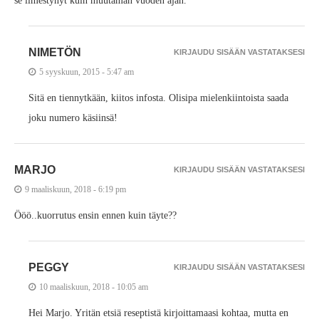
se ilmestynyt kuin muutaman vuoden ajan.
NIMETÖN
KIRJAUDU SISÄÄN VASTATAKSESI
5 syyskuun, 2015 - 5:47 am
Sitä en tiennytkään, kiitos infosta. Olisipa mielenkiintoista saada
joku numero käsiinsä!
MARJO
KIRJAUDU SISÄÄN VASTATAKSESI
9 maaliskuun, 2018 - 6:19 pm
Ööö..kuorrutus ensin ennen kuin täyte??
PEGGY
KIRJAUDU SISÄÄN VASTATAKSESI
10 maaliskuun, 2018 - 10:05 am
Hei Marjo. Yritän etsiä reseptistä kirjoittamaasi kohtaa, mutta en