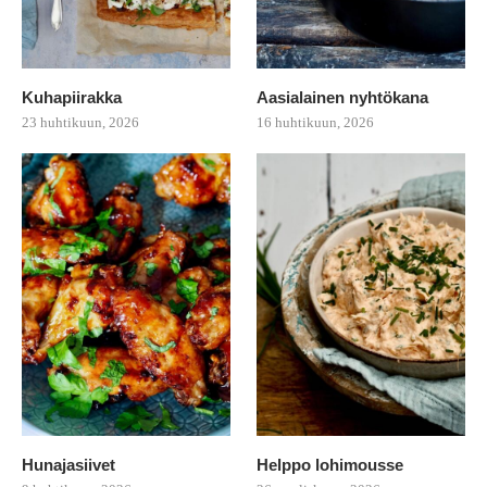
Kuhapiirakka
Aasialainen nyhtökana
23 huhtikuun, 2026
16 huhtikuun, 2026
Hunajasiivet
Helppo lohimousse