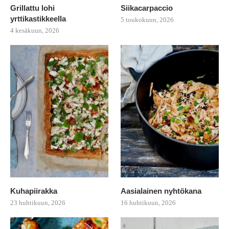
Grillattu lohi
Siikacarpaccio
yrttikastikkeella
5 toukokuun, 2026
4 kesäkuun, 2026
Kuhapiirakka
Aasialainen nyhtökana
23 huhtikuun, 2026
16 huhtikuun, 2026