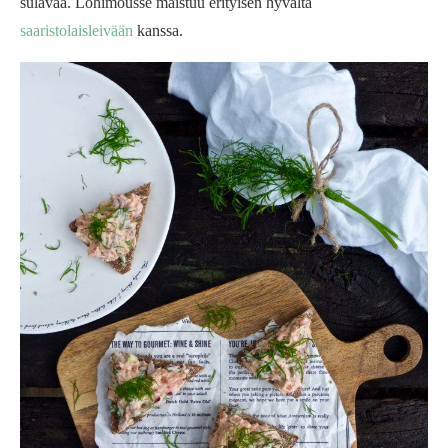
sulavaa. Lohimousse maistuu erityisen hyvältä
saaristolaisleivään
kanssa.