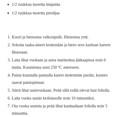
1/2 ruukkua tuoretta timjamia
1/2 ruukkua tuoretta persiljaa
Kuori ja hienonna valkosipulit. Hienonna yrtit.
Sekoita raaka-aineet keskenään ja hiero seos karitsan kareen
lihaosaan.
Laita lihat vuokaan ja anna marinoitua jääkaapissa noin 6
tuntia. Kuumenna uuni 250 ºC asteeseen.
Paista kuumalla pannulla kareet molemmin puolin, kunnes
saavat paistopinnan.
Siirrä lihat uunivuokaan. Peitä sillä esillä olevat luut foliolla.
Laita vuoka uunin keskitasolle noin 10 minuutiksi.
Ota vuoka uunista ja peitä lihat kauttaaltaan foliolla noin 5
minuuttia.