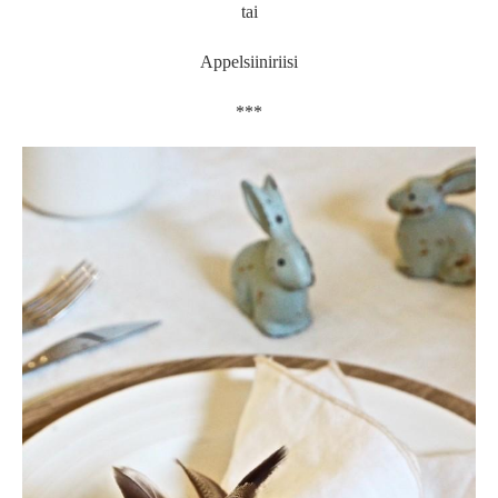
tai
Appelsiiniriisi
***