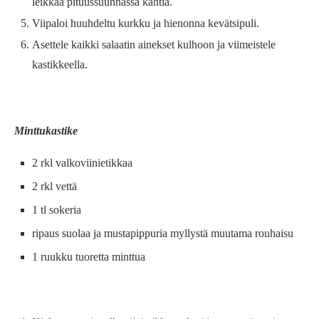
leikkaa pituussuunnassa kahtia.
Viipaloi huuhdeltu kurkku ja hienonna kevätsipuli.
Asettele kaikki salaatin ainekset kulhoon ja viimeistele
kastikkeella.
Minttukastike
2 rkl valkoviinietikkaa
2 rkl vettä
1 tl sokeria
ripaus suolaa ja mustapippuria myllystä muutama rouhaisu
1 ruukku tuoretta minttua