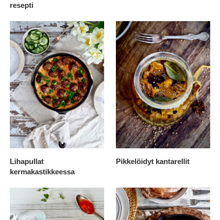
resepti
Lihapullat
Pikkelöidyt kantarellit
kermakastikkeessa