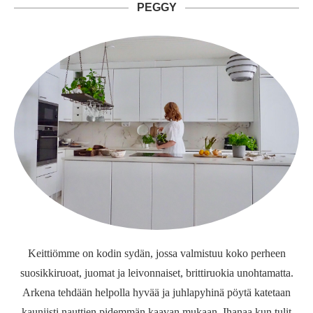
PEGGY
Keittiömme on kodin sydän, jossa valmistuu koko perheen
suosikkiruoat, juomat ja leivonnaiset, brittiruokia unohtamatta.
Arkena tehdään helpolla hyvää ja juhlapyhinä pöytä katetaan
kauniisti nauttien pidemmän kaavan mukaan. Ihanaa kun tulit