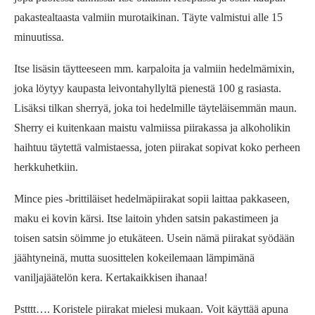
pakastealtaasta valmiin murotaikinan. Täyte valmistui alle 15
minuutissa.
Itse lisäsin täytteeseen mm. karpaloita ja valmiin hedelmämixin,
joka löytyy kaupasta leivontahyllyltä pienestä 100 g rasiasta.
Lisäksi tilkan sherryä, joka toi hedelmille täyteläisemmän maun.
Sherry ei kuitenkaan maistu valmiissa piirakassa ja alkoholikin
haihtuu täytettä valmistaessa, joten piirakat sopivat koko perheen
herkkuhetkiin.
Mince pies -brittiläiset hedelmäpiirakat sopii laittaa pakkaseen,
maku ei kovin kärsi. Itse laitoin yhden satsin pakastimeen ja
toisen satsin söimme jo etukäteen. Usein nämä piirakat syödään
jäähtyneinä, mutta suosittelen kokeilemaan lämpimänä
vaniljajäätelön kera. Kertakaikkisen ihanaa!
Pstttt…. Koristele piirakat mielesi mukaan. Voit käyttää apuna