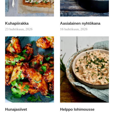
Kuhapiirakka
Aasialainen nyhtökana
23 huhtikuun, 2026
16 huhtikuun, 2026
Hunajasiivet
Helppo lohimousse