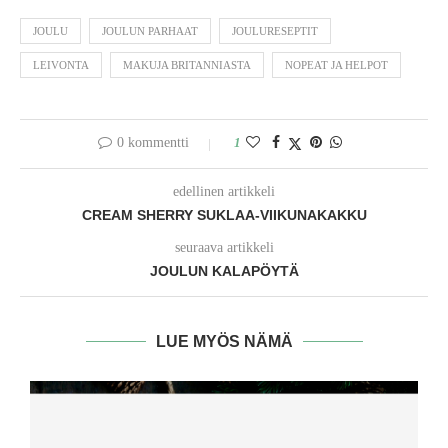
JOULU
JOULUN PARHAAT
JOULURESEPTIT
LEIVONTA
MAKUJA BRITANNIASTA
NOPEAT JA HELPOT
0 kommentti
1
edellinen artikkeli
CREAM SHERRY SUKLAA-VIIKUNAKAKKU
seuraava artikkeli
JOULUN KALAPÖYTÄ
LUE MYÖS NÄMÄ