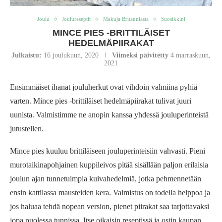
Joulu
Joulureseptit
Makuja Britanniasta
Suosikkini
MINCE PIES -BRITTILÄISET
HEDELMÄPIIRAKAT
Julkaistu:
16 joulukuun, 2020
Viimeksi päivitetty
4 marraskuun,
2021
Ensimmäiset ihanat jouluherkut ovat vihdoin valmiina pyhiä
varten. Mince pies -brittiläiset hedelmäpiirakat tulivat juuri
uunista. Valmistimme ne anopin kanssa yhdessä jouluperinteistä
jutustellen.
Mince pies kuuluu brittiläiseen jouluperinteisiin vahvasti. Pieni
murotaikinapohjainen kuppileivos pitää sisällään paljon erilaisia
joulun ajan tunnetuimpia kuivahedelmiä, jotka pehmennetään
ensin kattilassa mausteiden kera. Valmistus on todella helppoa ja
jos haluaa tehdä nopean version, pienet piirakat saa tarjottavaksi
jopa puolessa tunnissa. Itse oikaisin reseptissä ja ostin kaupan