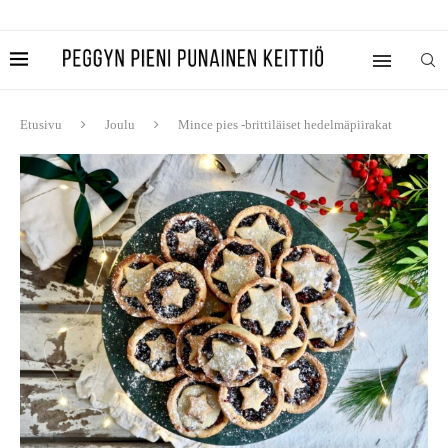
Etusivu
Joulu
Mince pies -brittiläiset hedelmäpiirakat