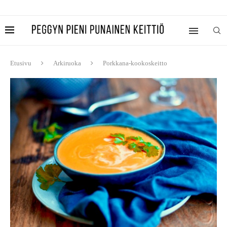
Etusivu
Arkiruoka
Porkkana-kookoskeitto