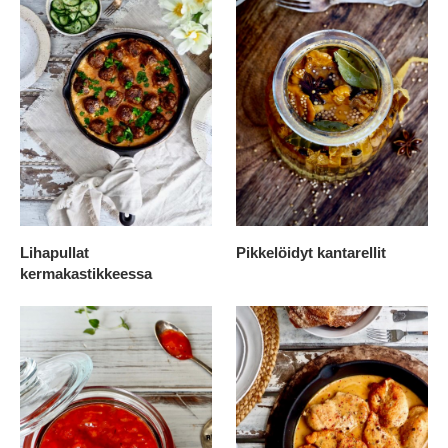
Lihapullat
Pikkelöidyt kantarellit
kermakastikkeessa