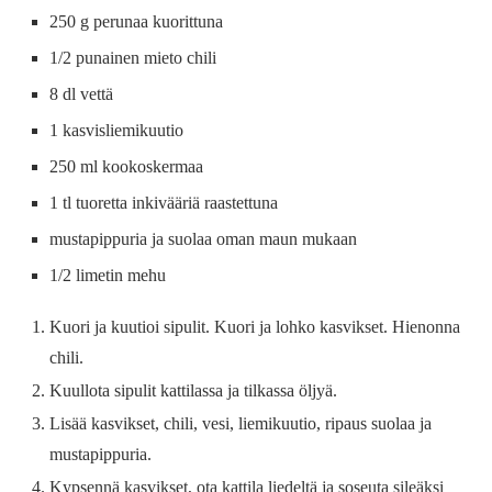
250 g perunaa kuorittuna
1/2 punainen mieto chili
8 dl vettä
1 kasvisliemikuutio
250 ml kookoskermaa
1 tl tuoretta inkivääriä raastettuna
mustapippuria ja suolaa oman maun mukaan
1/2 limetin mehu
Kuori ja kuutioi sipulit. Kuori ja lohko kasvikset. Hienonna
chili.
Kuullota sipulit kattilassa ja tilkassa öljyä.
Lisää kasvikset, chili, vesi, liemikuutio, ripaus suolaa ja
mustapippuria.
Kypsennä kasvikset, ota kattila liedeltä ja soseuta sileäksi