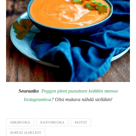
Seuraatko
Peggyn pieni punainen keittiön menoa
Instagramissa
? Olisi mukava nähdä sielläkin!
ARKIRUOKA
KASVISRUOKA
KEITOT
NOPEAT JA HELPOT