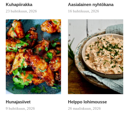
Kuhapiirakka
Aasialainen nyhtökana
23 huhtikuun, 2026
16 huhtikuun, 2026
Hunajasiivet
Helppo lohimousse
9 huhtikuun, 2026
26 maaliskuun, 2026