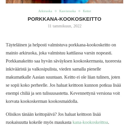
Arkiruoka
Kasvisruoka
Keitot
PORKKANA-KOOKOSKEITTO
11 tammikuun, 2022
Täyteläinen ja helposti valmistuva porkkana-kookoskeitto on
mainio arkiruoka, joka valmistuu kattilassa varsin nopeasti.
Porkkanakeitto saa hyvän säväyksen kookoskermasta, tuoreesta
inkivääristä ja valkosipulista, vieden samalla pienelle
makumatkalle Aasian suuntaan. Keitto ei ole liian tulinen, joten
se sopii koko perheelle. Jos haluat keittoon kunnon potkua lisää
enempi chiliä ja sen tulisuusastetta. Kevennettynä versiona voit
korvata kookoskerman kookosmaidolla.
Olisikos tänään keittopäivä? Jos haluat keittoon lisää
ruokaisuutta kokeile myös maukasta
kana-kookoskeittoa
.